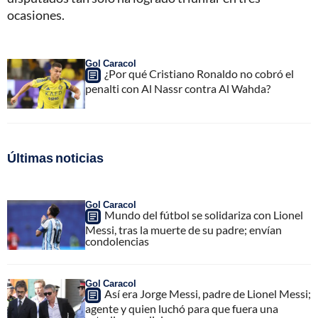
ocasiones.
Gol Caracol
¿Por qué Cristiano Ronaldo no cobró el
penalti con Al Nassr contra Al Wahda?
Últimas noticias
Gol Caracol
Mundo del fútbol se solidariza con Lionel
Messi, tras la muerte de su padre; envían
condolencias
Gol Caracol
Así era Jorge Messi, padre de Lionel Messi;
agente y quien luchó para que fuera una