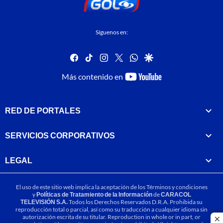
Síguenos en:
facebook
tiktok
instagram
twitter
whatsapp
google
youtube-
Más contenido en
footer
RED DE PORTALES
SERVICIOS CORPORATIVOS
LEGAL
El uso de este sitio web implica la aceptación de los
Términos y condiciones
y
Políticas de Tratamiento de la Información
de
CARACOL
TELEVISIÓN S.A.
Todos los Derechos Reservados D.R.A. Prohibida su
reproducción total o parcial, así como su traducción a cualquier idioma sin
autorización escrita de su titular. Reproduction in whole or in part, or
cl