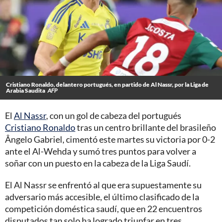
Cristiano Ronaldo, delantero portugués, en partido de Al Nassr, por la Liga de
Arabia Saudita
AFP
El
Al Nassr
, con un gol de cabeza del portugués
Cristiano Ronaldo
tras un centro brillante del brasileño
Ângelo Gabriel, cimentó este martes su victoria por 0-2
ante el Al-Wehda y sumó tres puntos para volver a
soñar con un puesto en la cabeza de la Liga Saudí.
El Al Nassr se enfrentó al que era supuestamente su
adversario más accesible, el último clasificado de la
competición doméstica saudí, que en 22 encuentros
disputados tan solo ha logrado triunfar en tres