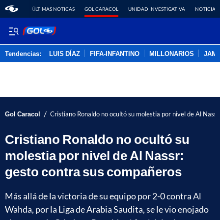
ÚLTIMAS NOTICAS
GOL CARACOL
UNIDAD INVESTIGATIVA
NOTICIAS
Tendencias:
LUIS DÍAZ
FIFA-INFANTINO
MILLONARIOS
JAM
PUBLICIDAD
/
Gol Caracol
Cristiano Ronaldo no ocultó su molestia por nivel de Al Nass
Cristiano Ronaldo no ocultó su
molestia por nivel de Al Nassr:
gesto contra sus compañeros
Más allá de la victoria de su equipo por 2-0 contra Al
Wahda, por la Liga de Arabia Saudita, se le vio enojado