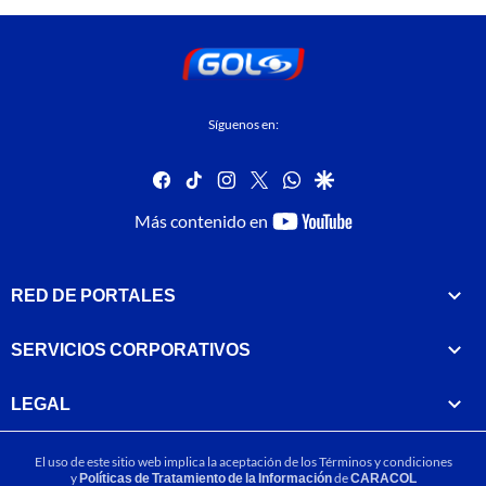
Síguenos en:
facebook
tiktok
instagram
twitter
whatsapp
google
youtube-
Más contenido en
footer
RED DE PORTALES
SERVICIOS CORPORATIVOS
LEGAL
El uso de este sitio web implica la aceptación de los
Términos y condiciones
y
Políticas de Tratamiento de la Información
de
CARACOL