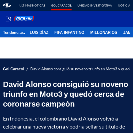
ÚLTIMAS NOTICAS
GOL CARACOL
UNIDAD INVESTIGATIVA
NOTICIAS
Tendencias:
LUIS DÍAZ
FIFA-INFANTINO
MILLONARIOS
JAM
PUBLICIDAD
/
Gol Caracol
David Alonso consiguió su noveno triunfo en Moto3 y quedó
David Alonso consiguió su noveno
triunfo en Moto3 y quedó cerca de
coronarse campeón
En Indonesia, el colombiano David Alonso volvió a
celebrar una nueva victoria y podría sellar su título de