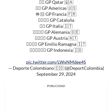
☝🏻 GP Qatar 🇶🇦
✌🏻 GP Americas 🇺🇸
🤟🏻 GP Francia 🇫🇷
✌🏻✌🏻 GP Cataluña
🖐🏻 GP Italia 🇮🇹
🖐🏻☝🏻 GP Alemania 🇩🇪
🖐🏻✌🏻 GP Austria 🇦🇹
🖐🏻🤟🏻 GP Emilio Ramagna 🇮🇹
🖐🏻✌🏻✌🏻 GP Indonesia 🇮🇩
pic.twitter.com/LWxNMdee4S
— Deporte Colombiano 🇨🇴 (@DeportColombia)
September 29, 2024
PUBLICIDAD