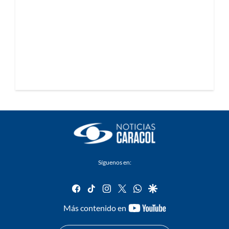
Síguenos en:
facebook
tiktok
instagram
twitter
whatsapp
google
youtube-
Más contenido en
footer