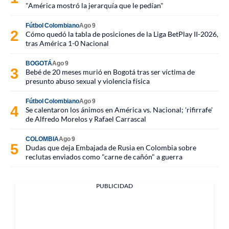
"América mostró la jerarquía que le pedían"
Fútbol Colombiano
Ago 9
Cómo quedó la tabla de posiciones de la Liga BetPlay II-2026,
tras América 1-0 Nacional
BOGOTÁ
Ago 9
Bebé de 20 meses murió en Bogotá tras ser víctima de
presunto abuso sexual y violencia física
Fútbol Colombiano
Ago 9
Se calentaron los ánimos en América vs. Nacional; 'rifirrafe'
de Alfredo Morelos y Rafael Carrascal
COLOMBIA
Ago 9
Dudas que deja Embajada de Rusia en Colombia sobre
reclutas enviados como "carne de cañón" a guerra
PUBLICIDAD