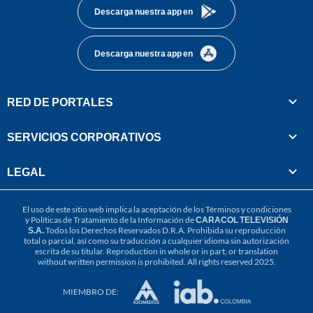
Descarga nuestra app en
Descarga nuestra app en
RED DE PORTALES
SERVICIOS CORPORATIVOS
LEGAL
El uso de este sitio web implica la aceptación de los
Términos y condiciones
y
Políticas de Tratamiento de la Información
de
CARACOL TELEVISIÓN
S.A.
Todos los Derechos Reservados D.R.A. Prohibida su reproducción
total o parcial, así como su traducción a cualquier idioma sin autorización
escrita de su titular. Reproduction in whole or in part, or translation
without written permission is prohibited. All rights reserved 2025.
MIEMBRO DE: