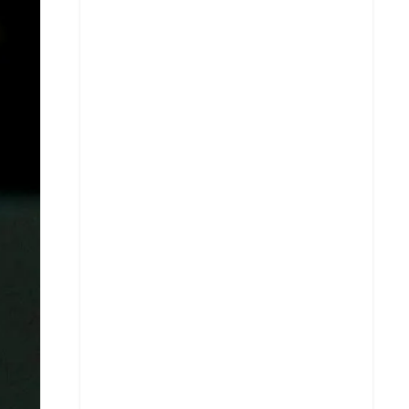
X
Whatsapp