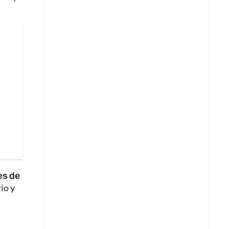
es de
io y