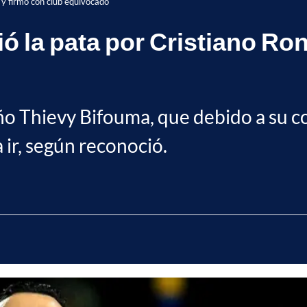
 y firmó con club equivocado
ó la pata por Cristiano Ron
eño Thievy Bifouma, que debido a su c
 ir, según reconoció.