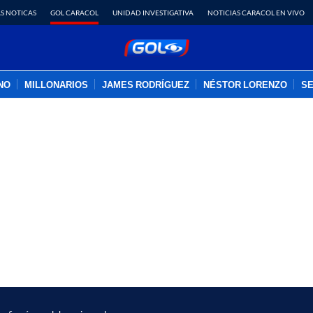
S NOTICAS
GOL CARACOL
UNIDAD INVESTIGATIVA
NOTICIAS CARACOL EN VIVO
INO
MILLONARIOS
JAMES RODRÍGUEZ
NÉSTOR LORENZO
SE
PUBLICIDAD