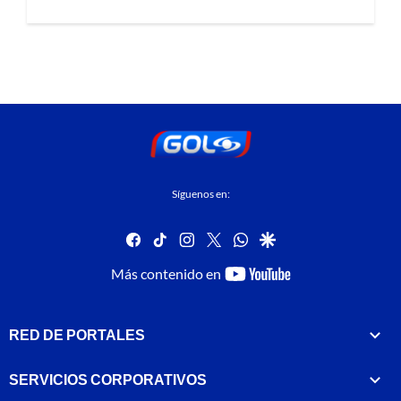
Síguenos en:
facebook
tiktok
instagram
twitter
whatsapp
google
youtube-
Más contenido en
footer
RED DE PORTALES
SERVICIOS CORPORATIVOS