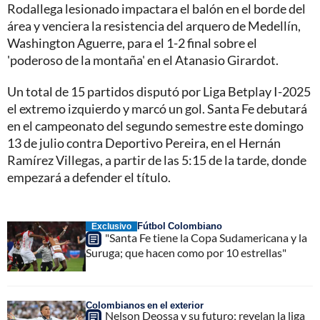
Rodallega lesionado impactara el balón en el borde del
área y venciera la resistencia del arquero de Medellín,
Washington Aguerre, para el 1-2 final sobre el
'poderoso de la montaña' en el Atanasio Girardot.
Un total de 15 partidos disputó por Liga Betplay I-2025
el extremo izquierdo y marcó un gol. Santa Fe debutará
en el campeonato del segundo semestre este domingo
13 de julio contra Deportivo Pereira, en el Hernán
Ramírez Villegas, a partir de las 5:15 de la tarde, donde
empezará a defender el título.
Fútbol Colombiano
Exclusivo
"Santa Fe tiene la Copa Sudamericana y la
Suruga; que hacen como por 10 estrellas"
Colombianos en el exterior
Nelson Deossa y su futuro; revelan la liga