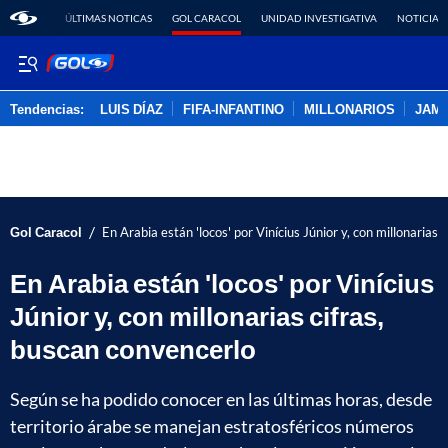
ÚLTIMAS NOTICAS
GOL CARACOL
UNIDAD INVESTIGATIVA
NOTICIAS
Tendencias:
LUIS DÍAZ
FIFA-INFANTINO
MILLONARIOS
JAM
PUBLICIDAD
/
Gol Caracol
En Arabia están 'locos' por Vinícius Júnior y, con millonarias 
En Arabia están 'locos' por Vinícius
Júnior y, con millonarias cifras,
buscan convencerlo
Según se ha podido conocer en las últimas horas, desde
territorio árabe se manejan estratosféricos números