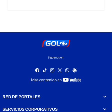
Síguenos en:
facebook
tiktok
instagram
twitter
whatsapp
google
youtube-
Más contenido en
footer
RED DE PORTALES
SERVICIOS CORPORATIVOS