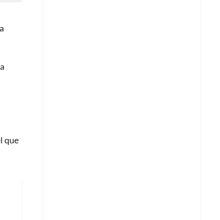
va
la
l que