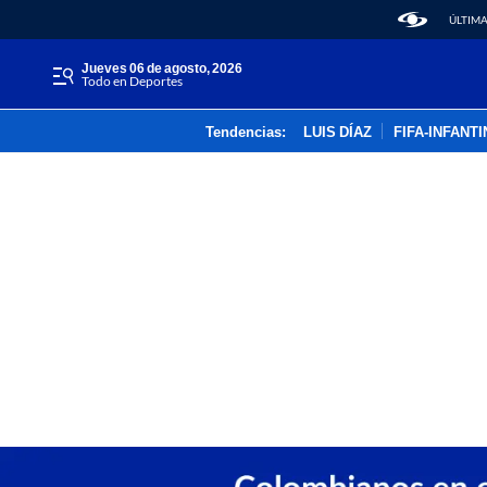
ÚLTIMA
jueves 06 de agosto, 2026
Todo en Deportes
Tendencias:
LUIS DÍAZ
FIFA-INFANT