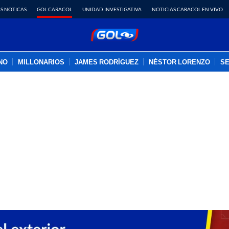
S NOTICAS
GOL CARACOL
UNIDAD INVESTIGATIVA
NOTICIAS CARACOL EN VIVO
INO
MILLONARIOS
JAMES RODRÍGUEZ
NÉSTOR LORENZO
SE
PUBLICIDAD