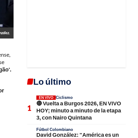
nzález.
ense,
se
gão'.
Lo último
or
Ciclismo
EN VIVO
🔴 Vuelta a Burgos 2026, EN VIVO
HOY; minuto a minuto de la etapa
3, con Nairo Quintana
Fútbol Colombiano
David González: "América es un