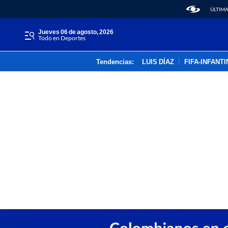
ÚLTIMA
jueves 06 de agosto, 2026
Todo en Deportes
Tendencias:
LUIS DÍAZ
FIFA-INFANT