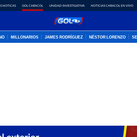
S NOTICAS
GOL CARACOL
UNIDAD INVESTIGATIVA
NOTICIAS CARACOL EN VIVO
INO
MILLONARIOS
JAMES RODRÍGUEZ
NÉSTOR LORENZO
SE
PUBLICIDAD