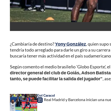
¿Cambiaría de destino?
Yony González
, quien supo
tendría todo arreglado para darle un giro a su carrera
buscaría tener más actividad en el país sudamericano
Según comento el medio brasileño 'Globo Esporte', el
director general del club de Goiás, Adson Batista
tanto, se puede facilitar la salida del jugador"
, as
Gol Caracol
Real Madrid y Barcelona inician una nuev