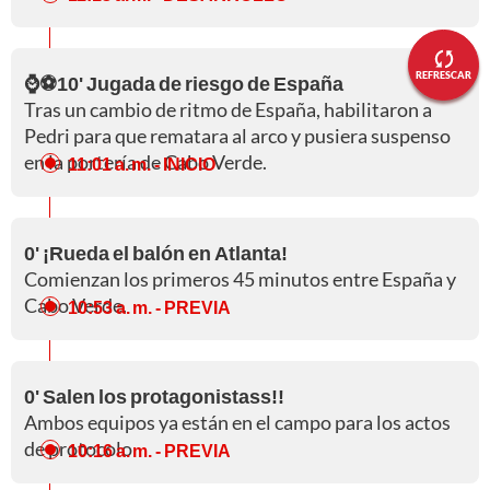
REFRESCAR
⌚⚽10' Jugada de riesgo de España
Tras un cambio de ritmo de España, habilitaron a
Pedri para que rematara al arco y pusiera suspenso
en la portería de Cabo Verde.
11:01 a. m.
- INICIO
0' ¡Rueda el balón en Atlanta!
Comienzan los primeros 45 minutos entre España y
Cabo Verde.
10:53 a. m.
- PREVIA
0' Salen los protagonistass!!
Ambos equipos ya están en el campo para los actos
de protocolo
10:16 a. m.
- PREVIA