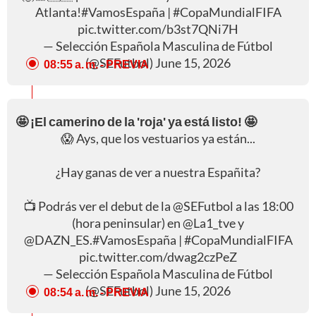
Atlanta!
#VamosEspaña
|
#CopaMundialFIFA
pic.twitter.com/b3st7QNi7H
— Selección Española Masculina de Fútbol
(@SEFutbol)
June 15, 2026
08:55 a. m.
- PREVIA
🤩 ¡El camerino de la 'roja' ya está listo! 🤩
😱 Ays, que los vestuarios ya están...
¿Hay ganas de ver a nuestra Españita?
📺 Podrás ver el debut de la
@SEFutbol
a las 18:00
(hora peninsular) en
@La1_tve
y
@DAZN_ES
.
#VamosEspaña
|
#CopaMundialFIFA
pic.twitter.com/dwag2czPeZ
— Selección Española Masculina de Fútbol
(@SEFutbol)
June 15, 2026
08:54 a. m.
- PREVIA