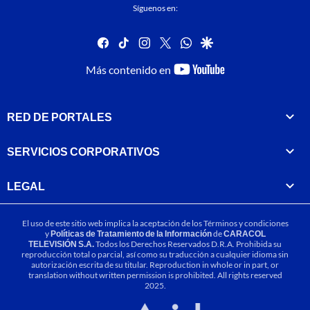
Síguenos en:
facebook
tiktok
instagram
twitter
whatsapp
google
youtube-
Más contenido en
footer
RED DE PORTALES
SERVICIOS CORPORATIVOS
LEGAL
El uso de este sitio web implica la aceptación de los
Términos y condiciones
y
Políticas de Tratamiento de la Información
de
CARACOL
TELEVISIÓN S.A.
Todos los Derechos Reservados D.R.A. Prohibida su
reproducción total o parcial, así como su traducción a cualquier idioma sin
autorización escrita de su titular. Reproduction in whole or in part, or
translation without written permission is prohibited. All rights reserved
2025.