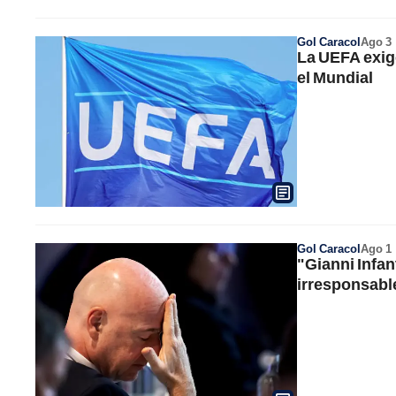
Gol Caracol
Ago 3
La UEFA exige
el Mundial
Gol Caracol
Ago 1
"Gianni Infan
irresponsabl