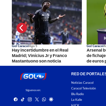
Gol Caracol
Ago 5
Gol Caracol
A
e
Hay incertidumbre en el Real
Arsenal b
cer
Madrid; Vinícius Jr y Franco
de fichaj
Mastantuono son noticia
de euros 
RED DE PORTALE
Noticias Caracol
Caracol Televisión
Síguenos en:
Blu Radio
facebook
tiktok
instagram
twitter
whatsapp
google
La Kalle
HJCK