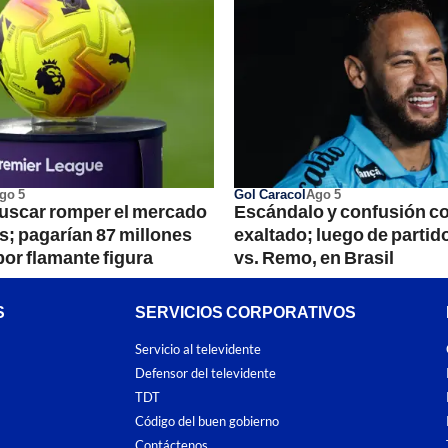
go 5
Gol Caracol
Ago 5
uscar romper el mercado
Escándalo y confusión c
es; pagarían 87 millones
exaltado; luego de partid
por flamante figura
vs. Remo, en Brasil
S
SERVICIOS CORPORATIVOS
Servicio al televidente
Defensor del televidente
TDT
Código del buen gobierno
Contáctenos