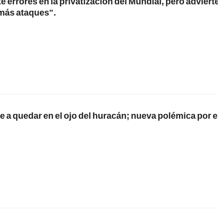
e errores en la privatización del Mundial, pero adviert
más ataques".
e a quedar en el ojo del huracán; nueva polémica por e