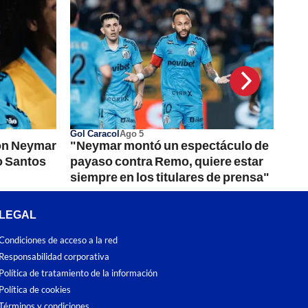
Gol Caracol
Ago 5
on Neymar
"Neymar montó un espectáculo de
o Santos
payaso contra Remo, quiere estar
siempre en los titulares de prensa"
LEGAL
Condiciones de acceso a la red
Responsabilidad corporativa
Política de tratamiento de la información
Política de cookies
Términos y condiciones