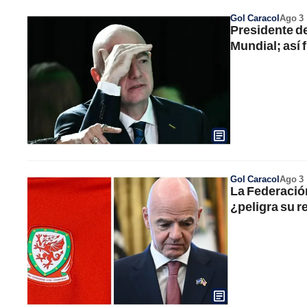
Gol Caracol
Ago 3
Presidente de
Mundial; así f
Gol Caracol
Ago 3
La Federación
¿peligra su r