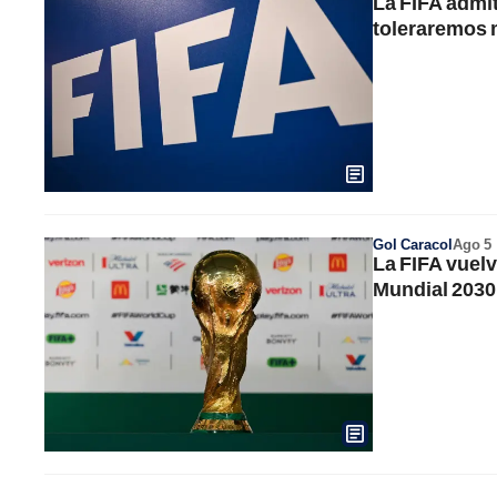
La FIFA admit
toleraremos 
Gol Caracol
Ago 5
La FIFA vuelv
Mundial 2030