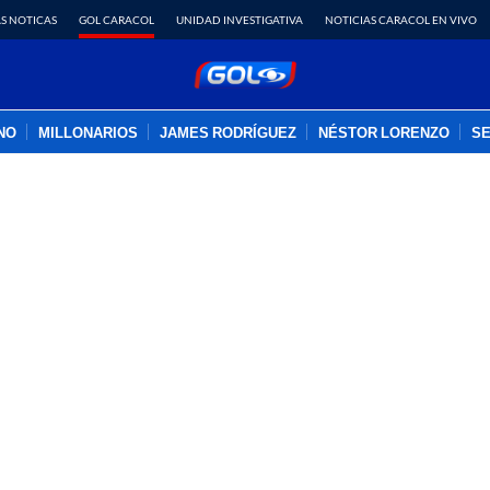
S NOTICAS
GOL CARACOL
UNIDAD INVESTIGATIVA
NOTICIAS CARACOL EN VIVO
INO
MILLONARIOS
JAMES RODRÍGUEZ
NÉSTOR LORENZO
SE
PUBLICIDAD