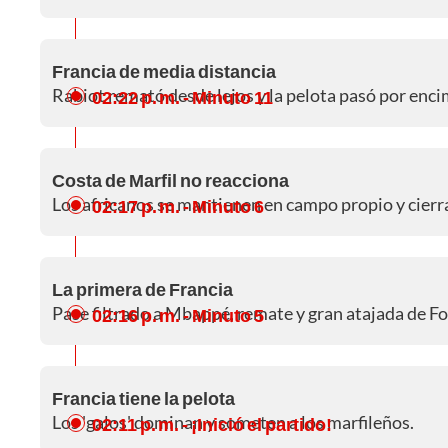
Francia de media distancia
Rabiot remató desde lejos y la pelota pasó por encim
02:22 p. m.
- Minuto 11
Costa de Marfil no reacciona
Los africanos se mantienen en campo propio y cierra
02:17 p. m.
- Minuto 6
La primera de Francia
Pase filtrado a Mbappé, remate y gran atajada de Fo
02:16 p. m.
- Minuto 5
Francia tiene la pelota
Los 'galos' dominan y someten a los marfileños.
02:11 p. m.
- ¡Inició el partido!