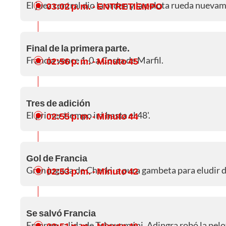
El juez central dio la orden y la pelota rueda nueva
03:02 p. m.
- ENTRETIEMPO
Final de la primera parte.
Francia vence 1-0 a Costa de Marfil.
02:56 p. m.
- Minuto 45
Tres de adición
El primer tiempo irá hasta el 48'.
02:55 p. m.
- Minuto 44
Gol de Francia
Gran jugada de Cherki, a pura gambeta para eludir 
02:53 p. m.
- Minuto 42
Se salvó Francia
Error en salida de Tchouaméni, Adingra robó la pelo