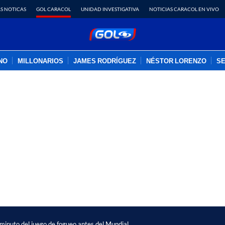
S NOTICAS
GOL CARACOL
UNIDAD INVESTIGATIVA
NOTICIAS CARACOL EN VIVO
INO
MILLONARIOS
JAMES RODRÍGUEZ
NÉSTOR LORENZO
SE
PUBLICIDAD
minuto del juego de fogueo antes del Mundial