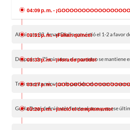
04:09 p. m.
- ¡GOOOOOOOOOOOOOOOO
Al minuto 83, Amad Diallo convirtió el 1-2 a favor
03:51 p. m.
- ¡Faltan quince!
Después de 75 minutos, el encuentro se mantiene 
03:33 p. m.
- ¡Hora de partido!
Tras sesenta minutos de partido, el encuentro se m
03:27 p. m.
- ¡GOOOOOOOOOOOOOOOO
Guéla Doué definió solo frente al arco y, en ese últim
03:20 p. m.
- ¡Inició el complemento!