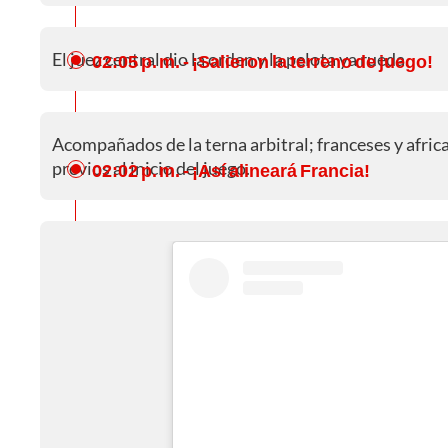
El juez central dio la orden y la pelota ya rueda.
02:05 p. m.
- ¡Salieron la terreno de juego!
Acompañados de la terna arbitral; franceses y afric
previos al inicio del juego.
02:02 p. m.
- ¡Así alineará Francia!