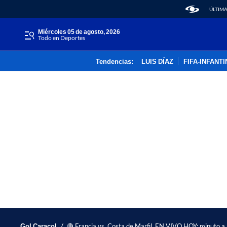
ÚLTIMA
miércoles 05 de agosto, 2026
Todo en Deportes
Tendencias:
LUIS DÍAZ
FIFA-INFANT
/
Gol Caracol
🔴 Francia vs. Costa de Marfil, EN VIVO HOY: minuto a 