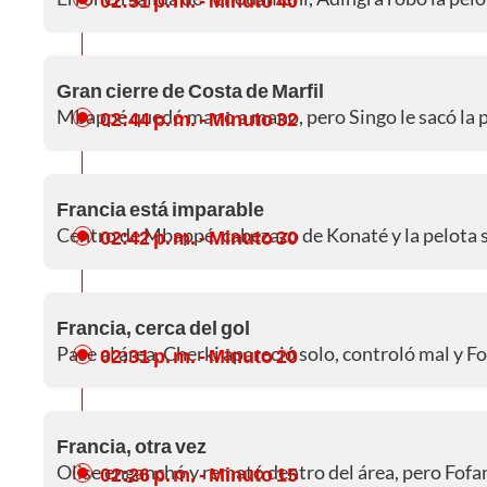
02:51 p. m.
- Minuto 40
Gran cierre de Costa de Marfil
Mbappé quedó mano a mano, pero Singo le sacó la pe
02:44 p. m.
- Minuto 32
Francia está imparable
Centro de Mbappé, cabezazo de Konaté y la pelota s
02:42 p. m.
- Minuto 30
Francia, cerca del gol
Pase al área, Cherki apareció solo, controló mal y F
02:31 p. m.
- Minuto 20
Francia, otra vez
Olise enganchó y remató dentro del área, pero Fofan
02:26 p. m.
- Minuto 15