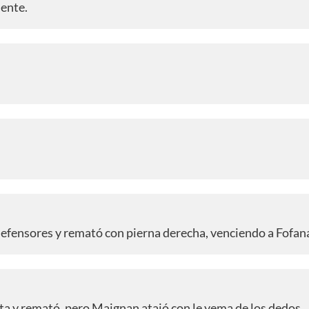
mente.
defensores y remató con pierna derecha, venciendo a Fofan
ta y remató, pero Maignan atajó con le yema de los dedos.