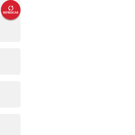
02:16 p. m.
- Minuto 5
REFRESCAR
Francia tiene la pelota
02:11 p. m.
- ¡Inició el partido!
02:05 p. m.
- ¡Salieron la terreno
de juego!
02:02 p. m.
- ¡Así alineará
Francia!
02:01 p. m.
- ¡Así formará Costa
de Marfil!
12:21 p. m.
- PREVIA
Por dónde ver el juego