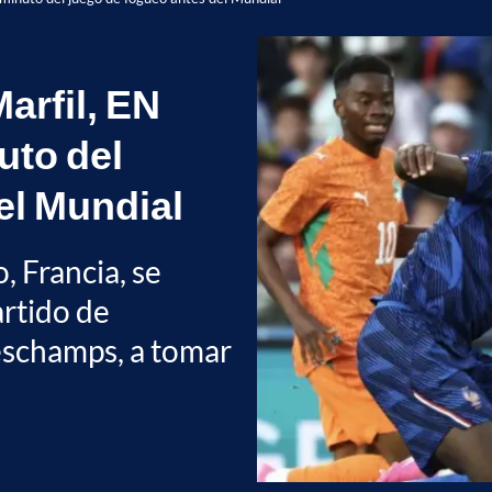
arfil, EN
uto del
el Mundial
 Francia, se
artido de
eschamps, a tomar