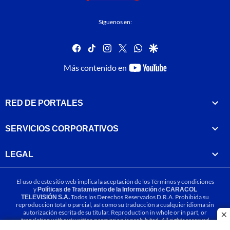
Síguenos en:
facebook
tiktok
instagram
twitter
whatsapp
google
youtube-
Más contenido en
footer
RED DE PORTALES
SERVICIOS CORPORATIVOS
LEGAL
El uso de este sitio web implica la aceptación de los
Términos y condiciones
y
Políticas de Tratamiento de la Información
de
CARACOL
TELEVISIÓN S.A.
Todos los Derechos Reservados D.R.A. Prohibida su
reproducción total o parcial, así como su traducción a cualquier idioma sin
autorización escrita de su titular. Reproduction in whole or in part, or
cl
translation without written permission is prohibited. All rights reserved
2025.