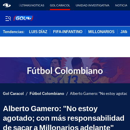
ÚLTIMAS NOTICAS
GOL CARACOL
UNIDAD INVESTIGATIVA
NOTICIAS
Tendencias:
LUIS DÍAZ
FIFA-INFANTINO
MILLONARIOS
JAM
PUBLICIDAD
/
/
Gol Caracol
Fútbol Colombiano
Alberto Gamero: "No estoy agotado; 
Alberto Gamero: "No estoy
agotado; con más responsabilidad
de sacar a Millonarios adelante"