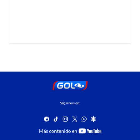
Síguenos en:
facebook
tiktok
instagram
twitter
whatsapp
google
youtube-
Más contenido en
footer