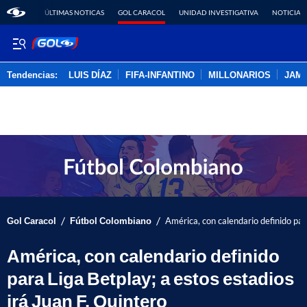
ÚLTIMAS NOTICAS
GOL CARACOL
UNIDAD INVESTIGATIVA
NOTICIAS
Tendencias:
LUIS DÍAZ
FIFA-INFANTINO
MILLONARIOS
JAM
PUBLICIDAD
/
/
Gol Caracol
Fútbol Colombiano
América, con calendario definido par
América, con calendario definido
para Liga Betplay; a estos estadios
irá Juan F. Quintero