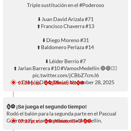
Triple sustitución en el
#Poderoso
⬇️ Juan David Arizala #71
⬆️ Francisco Chaverra #13
⬇️ Diego Moreno #31
⬆️ Baldomero Perlaza #14
⬇️ Léider Berrío #7
⬆️ Jarlan Barrera #10
#VamosMedellín
🔴🔵✊🏻
pic.twitter.com/jCBbZ7cmJ6
— DIM (@DIM_Oficial)
November 28, 2025
07:36 p. m.
- ⌚⚽¡Minuto 46!⌚⚽
⌚⚽ ¡Se juega el segundo tiempo!
Rodó el balón para la segunda parte en el Pascual
Guerrero. Se viene cambios en el Medellín.
07:19 p. m.
- ⌚⚽ ¡Minuto 45+3! ⌚⚽