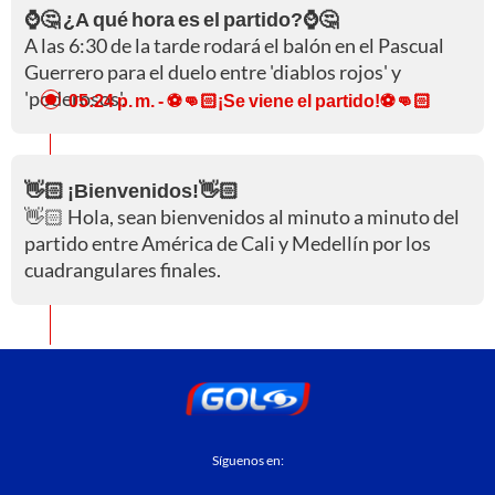
⌚🤔 ¿A qué hora es el partido?⌚🤔
A las 6:30 de la tarde rodará el balón en el Pascual
Guerrero para el duelo entre 'diablos rojos' y
'poderosos'.
05:24 p. m.
- ⚽👊🏻¡Se viene el partido!⚽👊🏻
👋🏻 ¡Bienvenidos!👋🏻
👋🏻 Hola, sean bienvenidos al minuto a minuto del
partido entre América de Cali y Medellín por los
cuadrangulares finales.
Síguenos en: