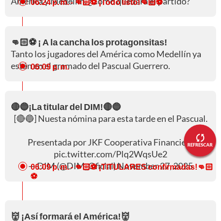
América y Medellín. ¿Cómo quedará el partido?
06:24 p. m.
- 👊🏻⚽ ¡Todo listo!👊🏻⚽
👊🏻⚽ ¡ A la cancha los protagonsitas!
Tanto los jugadores del América como Medellín ya
están en el gramado del Pascual Guerrero.
06:09 p. m.
🔴🔵¡La titular del DIM!🔴🔵
[🔴🔵] Nuesta nómina para esta tarde en el Pascual.
Presentada por JKF Cooperativa Financiera
REFRESCAR
pic.twitter.com/Plq2WqsUe2
— DIM (@DIM_Oficial)
November 27, 2025
06:09 p. m.
- 👊🏻⚽ ¡TITULARES confirmadas!👊🏻
⚽
👹 ¡Así formará el América!👹