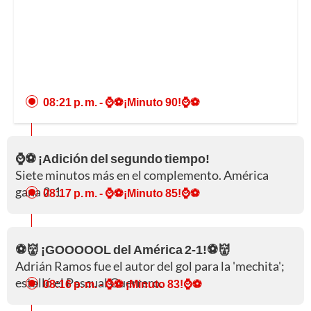
08:21 p. m.
- ⌚⚽¡Minuto 90!⌚⚽
⌚⚽ ¡Adición del segundo tiempo!
Siete minutos más en el complemento. América
gana 2-1.
08:17 p. m.
- ⌚⚽¡Minuto 85!⌚⚽
⚽👹 ¡GOOOOOL del América 2-1!⚽👹
Adrián Ramos fue el autor del gol para la 'mechita';
estalló el Pascual Guerrero.
08:16 p. m.
- ⌚⚽ ¡Minuto 83!⌚⚽