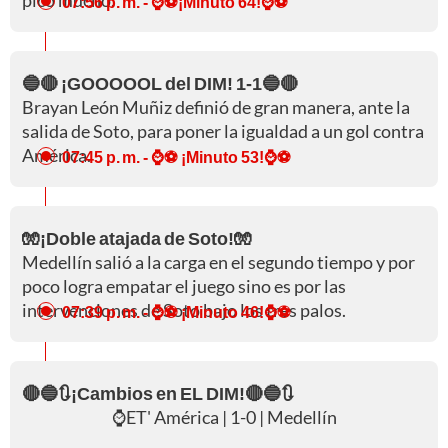
picó mucho.
07:56 p. m.
- ⌚⚽¡Minuto 64!⌚⚽
🔵🔴 ¡GOOOOOL del DIM! 1-1🔵🔴
Brayan León Muñiz definió de gran manera, ante la
salida de Soto, para poner la igualdad a un gol contra
América.
07:45 p. m.
- ⌚⚽ ¡Minuto 53!⌚⚽
🧤¡Doble atajada de Soto!🧤
Medellín salió a la carga en el segundo tiempo y por
poco logra empatar el juego sino es por las
intervenciones de Soto bajo los tres palos.
07:39 p. m.
- ⌚⚽ ¡Minuto 46!⌚⚽
🔴🔵🔃¡Cambios en EL DIM!🔴🔵🔃
⌚ET' América | 1-0 | Medellín