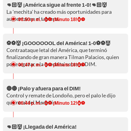
👊🏻👹 ¡América sigue al frente 1-0!👊🏻👹
La 'mechita' ha creado más oportunidades para
aumentar en el tablero.
06:50 p. m.
- ⌚⚽ ¡Minuto 18!⌚⚽
⚽⚽👹 ¡GOOOOOOL del América! 1-0⚽⚽👹
Contraataque letal del América, que terminó
finalizando de gran manera Tilman Palacios, quien
pone a ganar a la 'mechita' sobre el DIM.
06:47 p. m.
- ⌚⚽ ¡Minuto 16!⌚⚽
🔵🔴 ¡Palo y afuera para el DIM!
Control y remate de Londoño, pero el palo le dijo
que no al del Medellín.
06:44 p. m.
- ⌚⚽ ¡Minuto 12!⌚⚽
👊🏻👹 ¡Llegada del América!