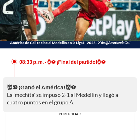
América de Cali recibe al Medellín en la Liga II-2025.
X de @AmericadeCali
08:33 p. m.
- ⌚⚽ ¡Final del partido!⌚⚽
👹⚽ ¡Ganó el América!👹⚽
La 'mechita' se impuso 2-1 al Medellín y llegó a
cuatro puntos en el grupo A.
PUBLICIDAD