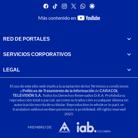
facebook
tiktok
instagram
twitter
whatsapp
google
youtube-
Más contenido en
footer
RED DE PORTALES
SERVICIOS CORPORATIVOS
LEGAL
El uso de este sitio web implica la aceptación de los
Términos y condiciones
y
Políticas de Tratamiento de la Información
de
CARACOL
TELEVISIÓN S.A.
Todos los Derechos Reservados D.R.A. Prohibida su
reproducción total o parcial, así como su traducción a cualquier idioma sin
autorización escrita de su titular. Reproduction in whole or in part, or
translation without written permission is prohibited. All rights reserved
2025.
MIEMBRO DE: