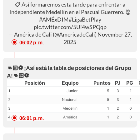
📋 Así formaremos esta tarde para enfrentar a
Independiente Medellín en el Pascual Guerrero. 👹
#AMÉxDIM
#LigaBetPlay
pic.twitter.com/5Ui4wSPQqp
— América de Cali (@AmericadeCali)
November 27,
2025
06:02 p. m.
👊🏻⚽ ¡Así está la tabla de posiciones del Grupo
A!👊🏻⚽
Posición
Equipo
Puntos
PJ
PG
1
Junior
5
3
1
2
Nacional
5
3
1
3
Medellín
1
2
0
4
América
1
2
0
06:01 p. m.