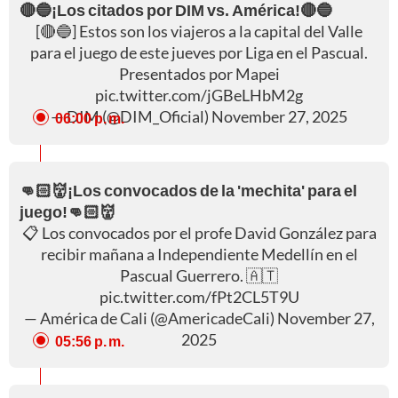
🔴🔵¡Los citados por DIM vs. América!🔴🔵
[🔴🔵] Estos son los viajeros a la capital del Valle
para el juego de este jueves por Liga en el Pascual.
Presentados por Mapei
pic.twitter.com/jGBeLHbM2g
— DIM (@DIM_Oficial)
November 27, 2025
06:00 p. m.
👊🏻👹¡Los convocados de la 'mechita' para el
juego!👊🏻👹
📋 Los convocados por el profe David González para
recibir mañana a Independiente Medellín en el
Pascual Guerrero. 🇦🇹
pic.twitter.com/fPt2CL5T9U
— América de Cali (@AmericadeCali)
November 27,
2025
05:56 p. m.