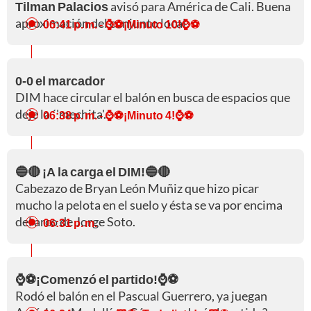
Tilman Palacios
avisó para América de Cali. Buena
aproximación del conjunto local.
06:41 p. m.
- ⌚⚽¡Minuto 10!⌚⚽
0-0 el marcador
DIM hace circular el balón en busca de espacios que
deje la ´'mechita'.
06:38 p. m.
- ⌚⚽¡Minuto 4!⌚⚽
🔵🔴 ¡A la carga el DIM!🔵🔴
Cabezazo de Bryan León Muñiz
que hizo picar
mucho la pelota en el suelo y ésta se va por encima
del arco de Jorge Soto.
06:31 p. m.
⌚⚽¡Comenzó el partido!⌚⚽
Rodó el balón en el Pascual Guerrero, ya juegan