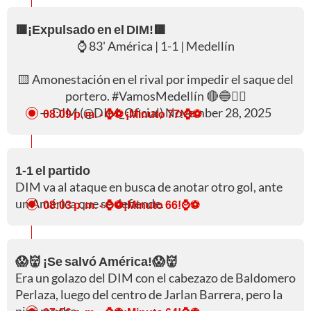
🟥¡Expulsado en el DIM!🟥
⌚ 83' América | 1-1 | Medellín
🟨 Amonestación en el rival por impedir el saque del
portero.
#VamosMedellín
🔴🔵✊🏻
— DIM (@DIM_Oficial)
November 28, 2025
08:09 p. m.
- ⌚⚽ ¡Minuto 77!⌚⚽
1-1 el partido
DIM va al ataque en busca de anotar otro gol, ante
un América que se defiende.
08:03 p. m.
- ⌚⚽¡Minuto 66!⌚⚽
😱👹 ¡Se salvó América!😱👹
Era un golazo del DIM con el cabezazo de Baldomero
Perlaza, luego del centro de Jarlan Barrera, pero la