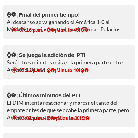
⌚⚽ ¡Final del primer tiempo!
Al descanso se va ganando el América 1-0 al
Medellín, gracias a un golazo de Tilman Palacios.
07:16 p. m.
- ⌚⚽¡Minuto 45!⌚⚽
⌚⚽ ¡Se juega la adición del PT!
Serán tres minutos más en la primera parte entre
Améric 1-0 DIM.
07:13 p. m.
- ⌚⚽¡Minuto 40!⌚⚽
⌚⚽ ¡Últimos minutos del PT!
El DIM intenta reaccionar y marcar el tanto del
empate antes de que se acabe la primera parte, pero
América se planta fuerte atrás.
07:03 p. m.
- ⌚⚽ ¡Minuto 30!⌚⚽