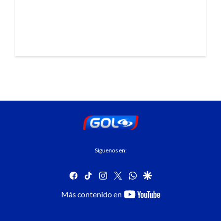
Síguenos en:
facebook
tiktok
instagram
twitter
whatsapp
google
youtube-
Más contenido en
footer