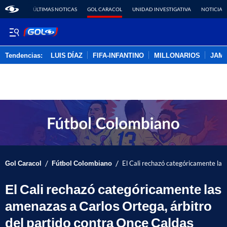
ÚLTIMAS NOTICAS
GOL CARACOL
UNIDAD INVESTIGATIVA
NOTICIAS
Tendencias:
LUIS DÍAZ
FIFA-INFANTINO
MILLONARIOS
JAM
PUBLICIDAD
/
/
Gol Caracol
Fútbol Colombiano
El Cali rechazó categóricamente las
El Cali rechazó categóricamente las
amenazas a Carlos Ortega, árbitro
del partido contra Once Caldas