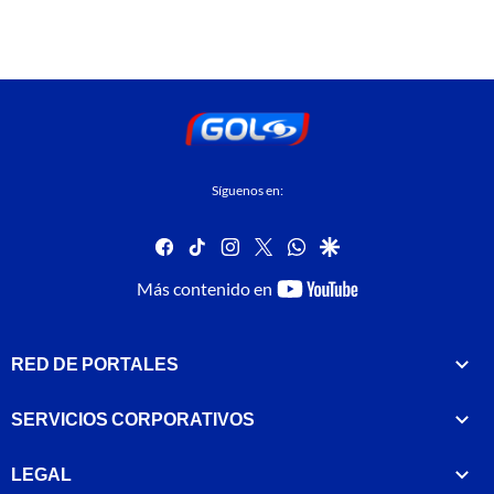
Síguenos en:
facebook
tiktok
instagram
twitter
whatsapp
google
youtube-
Más contenido en
footer
RED DE PORTALES
SERVICIOS CORPORATIVOS
LEGAL