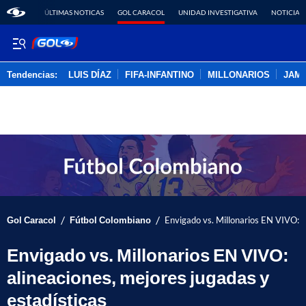
ÚLTIMAS NOTICAS
GOL CARACOL
UNIDAD INVESTIGATIVA
NOTICIAS
Tendencias:
LUIS DÍAZ
FIFA-INFANTINO
MILLONARIOS
JAM
PUBLICIDAD
/
/
Gol Caracol
Fútbol Colombiano
Envigado vs. Millonarios EN VIVO: a
Envigado vs. Millonarios EN VIVO:
alineaciones, mejores jugadas y
estadísticas