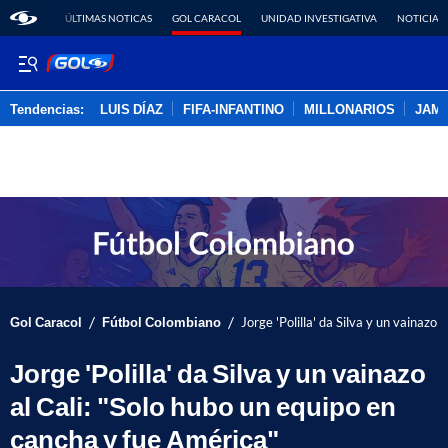
ÚLTIMAS NOTICAS
GOL CARACOL
UNIDAD INVESTIGATIVA
NOTICIAS
Tendencias:
LUIS DÍAZ
FIFA-INFANTINO
MILLONARIOS
JAM
PUBLICIDAD
/
/
Gol Caracol
Fútbol Colombiano
Jorge 'Polilla' da Silva y un vainazo
Jorge 'Polilla' da Silva y un vainazo
al Cali: "Solo hubo un equipo en
cancha y fue América"