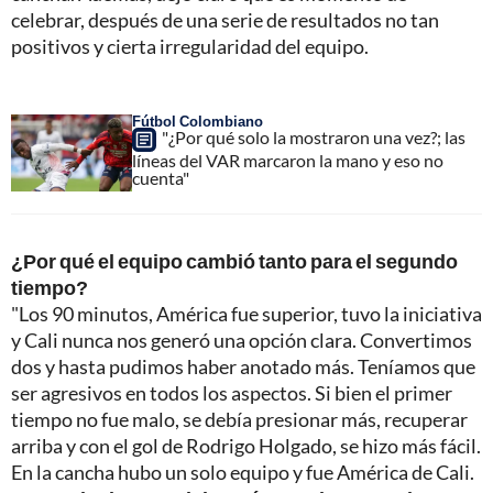
celebrar, después de una serie de resultados no tan
positivos y cierta irregularidad del equipo.
Fútbol Colombiano
"¿Por qué solo la mostraron una vez?; las
líneas del VAR marcaron la mano y eso no
cuenta"
¿Por qué el equipo cambió tanto para el segundo
tiempo?
"Los 90 minutos, América fue superior, tuvo la iniciativa
y Cali nunca nos generó una opción clara. Convertimos
dos y hasta pudimos haber anotado más. Teníamos que
ser agresivos en todos los aspectos. Si bien el primer
tiempo no fue malo, se debía presionar más, recuperar
arriba y con el gol de Rodrigo Holgado, se hizo más fácil.
En la cancha hubo un solo equipo y fue América de Cali.