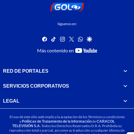
Síguenos en:
facebook
tiktok
instagram
twitter
whatsapp
google
youtube-
Más contenido en
footer
RED DE PORTALES
SERVICIOS CORPORATIVOS
LEGAL
El uso de este sitio web implica la aceptación de los
Términos y condiciones
y
Políticas de Tratamiento de la Información
de
CARACOL
TELEVISIÓN S.A.
Todos los Derechos Reservados D.R.A. Prohibida su
reproducción total o parcial, así como su traducción a cualquier idioma sin