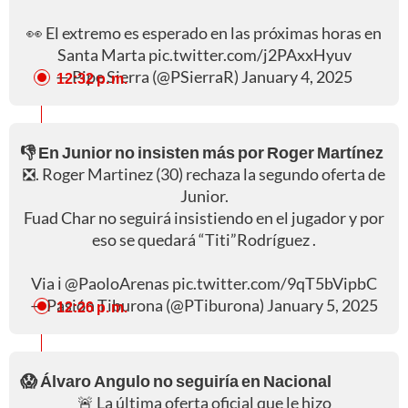
👀 El extremo es esperado en las próximas horas en
Santa Marta
pic.twitter.com/j2PAxxHyuv
— Pipe Sierra (@PSierraR)
January 4, 2025
12:32 p. m.
👎 En Junior no insisten más por Roger Martínez
❎. Roger Martinez (30) rechaza la segundo oferta de
Junior.
Fuad Char no seguirá insistiendo en el jugador y por
eso se quedará “Titi”Rodríguez .
Via ℹ️
@PaoloArenas
pic.twitter.com/9qT5bVipbC
— Pasión Tiburona (@PTiburona)
January 5, 2025
12:26 p. m.
😱 Álvaro Angulo no seguiría en Nacional
🚨 La última oferta oficial que le hizo