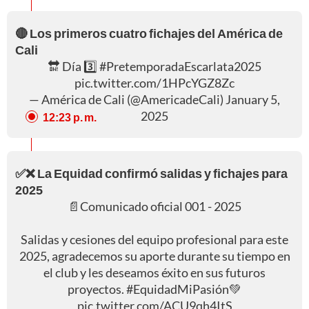
🔴 Los primeros cuatro fichajes del América de
Cali
🔛 Día 3️⃣
#PretemporadaEscarlata2025
pic.twitter.com/1HPcYGZ8Zc
— América de Cali (@AmericadeCali)
January 5,
2025
12:23 p. m.
✅❌ La Equidad confirmó salidas y fichajes para
2025
📄Comunicado oficial 001 - 2025
Salidas y cesiones del equipo profesional para este
2025, agradecemos su aporte durante su tiempo en
el club y les deseamos éxito en sus futuros
proyectos.
#EquidadMiPasión
💚
pic.twitter.com/ACU9qh4ItS