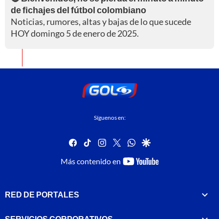
de fichajes del fútbol colombiano
Noticias, rumores, altas y bajas de lo que sucede
HOY domingo 5 de enero de 2025.
Síguenos en:
facebook
tiktok
instagram
twitter
whatsapp
google
youtube-
Más contenido en
footer
RED DE PORTALES
SERVICIOS CORPORATIVOS