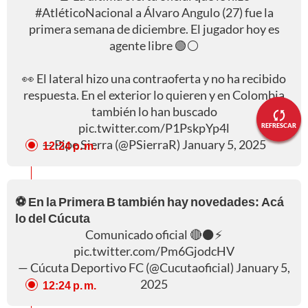
#AtléticoNacional
a Álvaro Angulo (27) fue la
primera semana de diciembre. El jugador hoy es
agente libre 🟢⚪️
👀 El lateral hizo una contraoferta y no ha recibido
respuesta. En el exterior lo quieren y en Colombia
también lo han buscado
pic.twitter.com/P1PskpYp4l
REFRESCAR
— Pipe Sierra (@PSierraR)
January 5, 2025
12:24 p. m.
⚽ En la Primera B también hay novedades: Acá
lo del Cúcuta
Comunicado oficial 🔴⚫️⚡️
pic.twitter.com/Pm6GjodcHV
— Cúcuta Deportivo FC (@Cucutaoficial)
January 5,
2025
12:24 p. m.