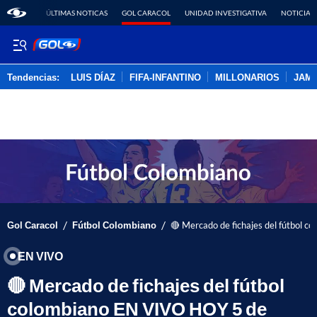
ÚLTIMAS NOTICAS
GOL CARACOL
UNIDAD INVESTIGATIVA
NOTICIAS
Tendencias:
LUIS DÍAZ
FIFA-INFANTINO
MILLONARIOS
JAM
PUBLICIDAD
/
/
Gol Caracol
Fútbol Colombiano
🔴 Mercado de fichajes del fútbol c
EN VIVO
🔴 Mercado de fichajes del fútbol
colombiano EN VIVO HOY 5 de