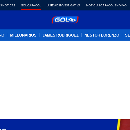
S NOTICAS
GOL CARACOL
UNIDAD INVESTIGATIVA
NOTICIAS CARACOL EN VIVO
INO
MILLONARIOS
JAMES RODRÍGUEZ
NÉSTOR LORENZO
SE
PUBLICIDAD