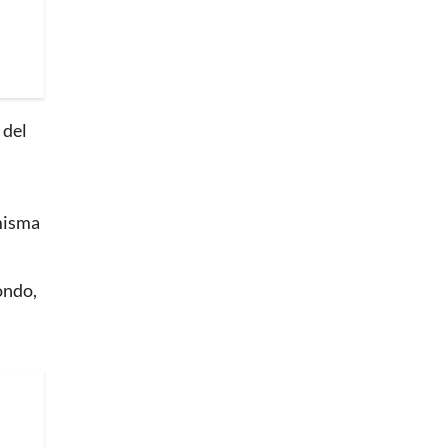
 del
 misma
ondo,