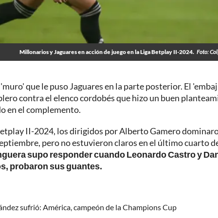
Millonarios y Jaguares en acción de juego en la Liga Betplay II-2024.
Foto: Co
muro' que le puso Jaguares en la parte posterior. El 'embaj
tablero contra el elenco cordobés que hizo un buen plantea
odo en el complemento.
Betplay II-2024, los dirigidos por Alberto Gamero dominar
eptiembre, pero no estuvieron claros en el último cuarto d
anguera supo responder cuando Leonardo Castro y Dan
os, probaron sus guantes.
rnández sufrió: América, campeón de la Champions Cup