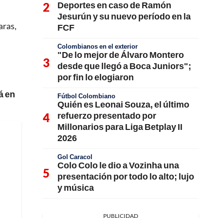
Deportes en caso de Ramón
Jesurún y su nuevo período en la
aras,
FCF
Colombianos en el exterior
"De lo mejor de Álvaro Montero
desde que llegó a Boca Juniors";
por fin lo elogiaron
á en
Fútbol Colombiano
Quién es Leonai Souza, el último
refuerzo presentado por
Millonarios para Liga Betplay II
2026
Gol Caracol
Colo Colo le dio a Vozinha una
presentación por todo lo alto; lujo
y música
PUBLICIDAD