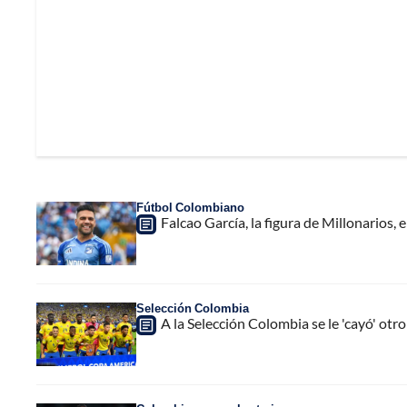
Fútbol Colombiano
Falcao García, la figura de Millonarios,
Selección Colombia
A la Selección Colombia se le 'cayó' ot