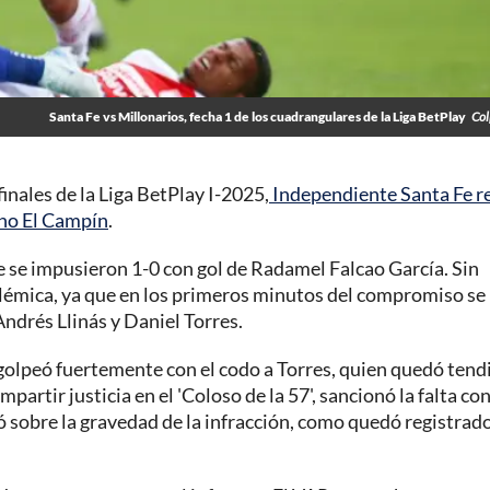
Santa Fe vs Millonarios, fecha 1 de los cuadrangulares de la Liga BetPlay
Col
inales de la Liga BetPlay I-2025,
Independiente Santa Fe r
cho El Campín
.
e se impusieron 1-0 con gol de Radamel Falcao García. Sin
olémica, ya que en los primeros minutos del compromiso se
ndrés Llinás y Daniel Torres.
 golpeó fuertemente con el codo a Torres, quien quedó tend
partir justicia en el 'Coloso de la 57', sancionó la falta co
ió sobre la gravedad de la infracción, como quedó registrad