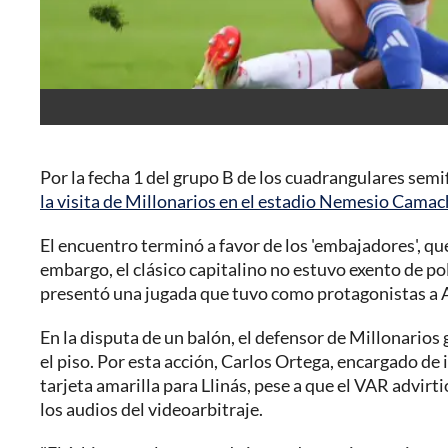
Por la fecha 1 del grupo B de los cuadrangulares semif
la visita de Millonarios en el estadio Nemesio Cama
El encuentro terminó a favor de los 'embajadores', qu
embargo, el clásico capitalino no estuvo exento de p
presentó una jugada que tuvo como protagonistas a A
En la disputa de un balón, el defensor de Millonarios
el piso. Por esta acción, Carlos Ortega, encargado de im
tarjeta amarilla para Llinás, pese a que el VAR advirt
los audios del videoarbitraje.