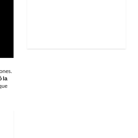
iones.
 la
 que