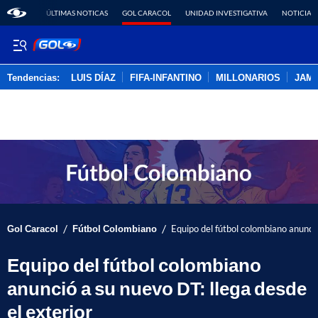
ÚLTIMAS NOTICAS
GOL CARACOL
UNIDAD INVESTIGATIVA
NOTICIAS
Tendencias:
LUIS DÍAZ
FIFA-INFANTINO
MILLONARIOS
JAM
PUBLICIDAD
/
/
Gol Caracol
Fútbol Colombiano
Equipo del fútbol colombiano anunció
Equipo del fútbol colombiano
anunció a su nuevo DT: llega desde
el exterior