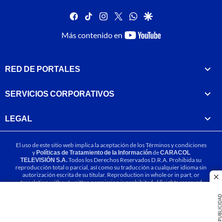
facebook
tiktok
instagram
twitter
whatsapp
google
youtube-
Más contenido en
footer
RED DE PORTALES
SERVICIOS CORPORATIVOS
LEGAL
El uso de este sitio web implica la aceptación de los
Términos y condiciones
y
Políticas de Tratamiento de la Información
de
CARACOL
TELEVISIÓN S.A.
Todos los Derechos Reservados D.R.A. Prohibida su
reproducción total o parcial, así como su traducción a cualquier idioma sin
autorización escrita de su titular. Reproduction in whole or in part, or
cl
translation without written permission is prohibited. All rights reserved
2025.
PUBLICIDA
MIEMBRO DE: