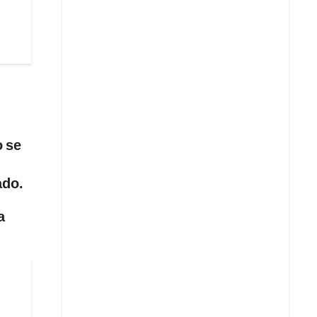
o se
ado.
a