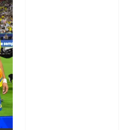
X
Whatsapp