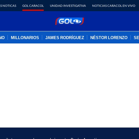
S NOTICAS
GOL CARACOL
UNIDAD INVESTIGATIVA
NOTICIAS CARACOL EN VIVO
INO
MILLONARIOS
JAMES RODRÍGUEZ
NÉSTOR LORENZO
SE
PUBLICIDAD