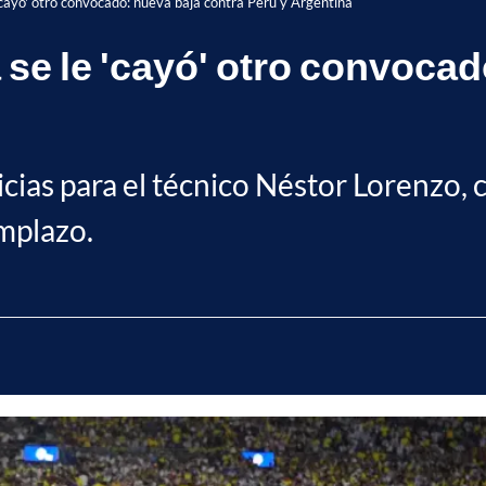
'cayó' otro convocado: nueva baja contra Perú y Argentina
 se le 'cayó' otro convocad
cias para el técnico Néstor Lorenzo, c
mplazo.