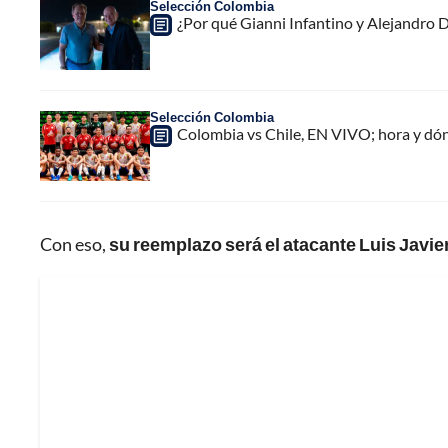
Selección Colombia
¿Por qué Gianni Infantino y Alejandro
Selección Colombia
Colombia vs Chile, EN VIVO; hora y dó
Con eso,
su reemplazo será el atacante Luis Javie