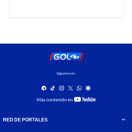
Síguenos en:
facebook
tiktok
instagram
twitter
whatsapp
google
youtube-
Más contenido en
footer
RED DE PORTALES