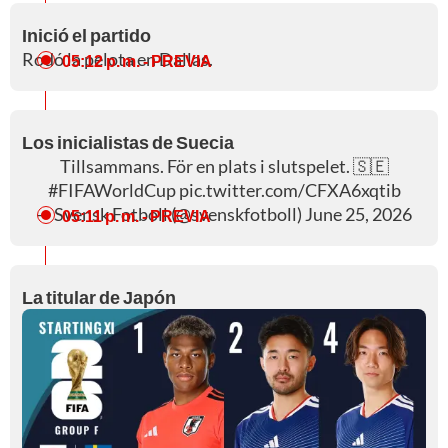
Inició el partido
Rodó la pelota en Dallas.
05:12 p. m.
- PREVIA
Los inicialistas de Suecia
Tillsammans. För en plats i slutspelet. 🇸🇪
#FIFAWorldCup
pic.twitter.com/CFXA6xqtib
— Svensk Fotboll (@svenskfotboll)
June 25, 2026
05:11 p. m.
- PREVIA
La titular de Japón