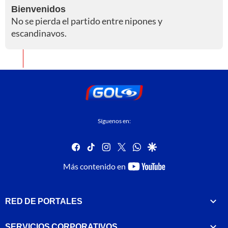
Bienvenidos
No se pierda el partido entre nipones y
escandinavos.
Síguenos en:
facebook
tiktok
instagram
twitter
whatsapp
google
youtube-
Más contenido en
footer
RED DE PORTALES
SERVICIOS CORPORATIVOS