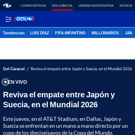
ÚLTIMAS NOTICAS
GOL CARACOL
UNIDAD INVESTIGATIVA
NOTICIAS
Tendencias:
LUIS DÍAZ
FIFA-INFANTINO
MILLONARIOS
JAM
PUBLICIDAD
/
Gol Caracol
Reviva el empate entre Japón y Suecia, en el Mundial 2026
EN VIVO
Reviva el empate entre Japón y
Suecia, en el Mundial 2026
Este jueves, en el AT&T Stadium, en Dallas, Japón y
Suecia se enfrentan en un mano a mano directo por un
cupo de los dieciseisavos de la Copa del Mundo.