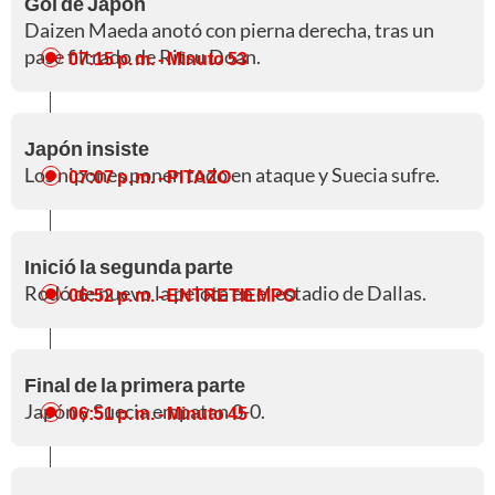
Gol de Japón
Daizen Maeda anotó con pierna derecha, tras un
pase filtrado de Ritsu Doan.
07:15 p. m.
- Minuto 53
Japón insiste
Los nipones ponen todo en ataque y Suecia sufre.
07:07 p. m.
- PITAZO
Inició la segunda parte
Rodó de nuevo la pelota en el estadio de Dallas.
06:52 p. m.
- ENTRETIEMPO
Final de la primera parte
Japón y Suecia empatan 0-0.
06:51 p. m.
- Minuto 45