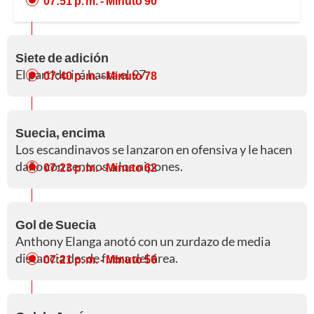
07:51 p. m.
- Minuto 90
Siete de adición
El partido irá hasta el 97.
07:40 p. m.
- Minuto 78
Suecia, encima
Los escandinavos se lanzaron en ofensiva y le hacen
daño con centros a los nipones.
07:23 p. m.
- Minuto 62
Gol de Suecia
Anthony Elanga anotó con un zurdazo de media
distancia desde fuera del área.
07:21 p. m.
- Minuto 56