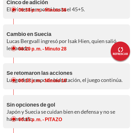
Cinco de adición
El primer tiempo irá hasta el 45+5.
06:38 p. m.
- Minuto 36
Cambio en Suecia
Lucas Bergvall ingresó por Isak Hien, quien salió
lesionado.
06:29 p. m.
- Minuto 28
REFRESCAR
Se retomaron las acciones
Luego del tiempo de hidratación, el juego continúa.
06:18 p. m.
- Minuto 10
Sin opciones de gol
Japón y Suecia se cuidan bien en defensa y no se
hacen daño.
06:15 p. m.
- PITAZO