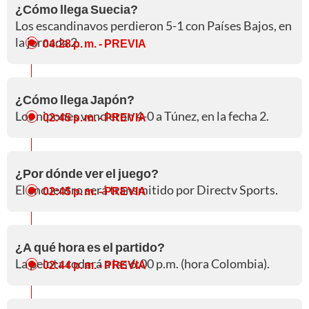
¿Cómo llega Suecia?
Los escandinavos perdieron 5-1 con Países Bajos, en
la jornada 2.
04:28 p. m.
- PREVIA
¿Cómo llega Japón?
Los nipones vencieron 4-0 a Túnez, en la fecha 2.
02:45 p. m.
- PREVIA
¿Por dónde ver el juego?
El encuentro será transmitido por Directv Sports.
02:45 p. m.
- PREVIA
¿A qué hora es el partido?
La pelota rodará a las 6:00 p.m. (hora Colombia).
02:44 p. m.
- PREVIA