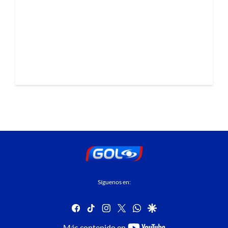
Síguenos en:
facebook
tiktok
instagram
twitter
whatsapp
google
youtube-
Más contenido en