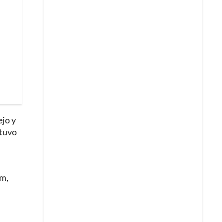
ejo y
 tuvo
.
om,