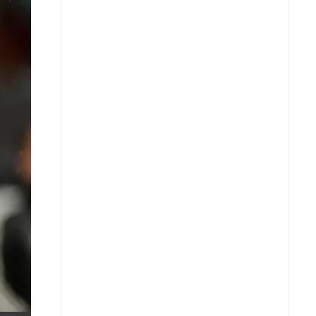
X
Whatsapp