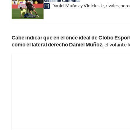
Selección Colombia
Daniel Muñoz y Vinícius Jr, rivales, p
Cabe indicar que en el once ideal de Globo Espo
como el lateral derecho Daniel Muñoz,
el volante R