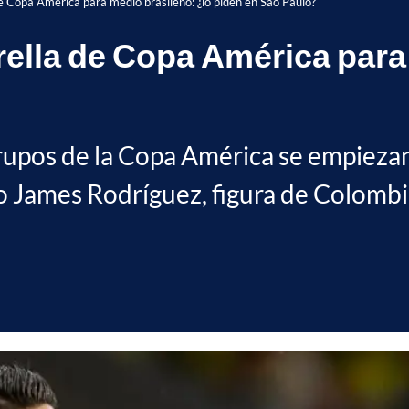
de Copa América para medio brasileño: ¿lo piden en Sao Paulo?
rella de Copa América para
rupos de la Copa América se empiezan 
o James Rodríguez, figura de Colombi