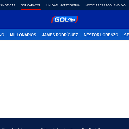
S NOTICAS
GOL CARACOL
UNIDAD INVESTIGATIVA
NOTICIAS CARACOL EN VIVO
INO
MILLONARIOS
JAMES RODRÍGUEZ
NÉSTOR LORENZO
SE
PUBLICIDAD