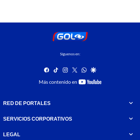
Síguenos en:
facebook
tiktok
instagram
twitter
whatsapp
google
youtube-
Más contenido en
footer
RED DE PORTALES
SERVICIOS CORPORATIVOS
LEGAL