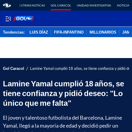
ÚLTIMAS NOTICAS
GOL CARACOL
UNIDAD INVESTIGATIVA
NOTICIAS
Tendencias:
LUIS DÍAZ
FIFA-INFANTINO
MILLONARIOS
JAM
PUBLICIDAD
/
Gol Caracol
Lamine Yamal cumplió 18 años, se tiene confianza y pidió des
Lamine Yamal cumplió 18 años, se
tiene confianza y pidió deseo: "Lo
único que me falta"
El joven y talentoso futbolista del Barcelona, Lamine
Yamal, llegó a la mayoría de edad y decidió pedir un