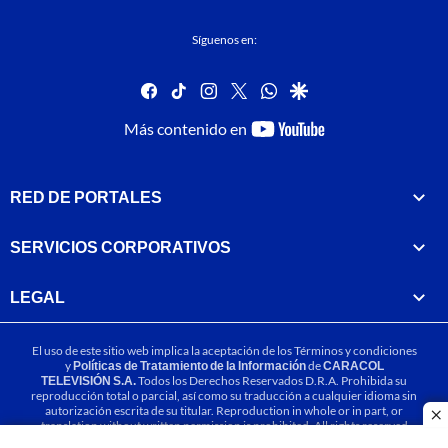
Síguenos en:
facebook
tiktok
instagram
twitter
whatsapp
google
youtube-
Más contenido en
footer
RED DE PORTALES
SERVICIOS CORPORATIVOS
LEGAL
El uso de este sitio web implica la aceptación de los
Términos y condiciones
y
Políticas de Tratamiento de la Información
de
CARACOL
TELEVISIÓN S.A.
Todos los Derechos Reservados D.R.A. Prohibida su
reproducción total o parcial, así como su traducción a cualquier idioma sin
autorización escrita de su titular. Reproduction in whole or in part, or
cl
translation without written permission is prohibited. All rights reserved
2025.