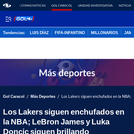
ÚLTIMAS NOTICAS
GOL CARACOL
UNIDAD INVESTIGATIVA
NOTICIAS
Tendencias:
LUIS DÍAZ
FIFA-INFANTINO
MILLONARIOS
JAM
PUBLICIDAD
/
/
Gol Caracol
Más Deportes
Los Lakers siguen enchufados en la NBA; 
Los Lakers siguen enchufados en
la NBA; LeBron James y Luka
Doncic siguen brillando