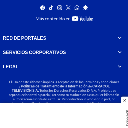
facebook
tiktok
instagram
twitter
whatsapp
google
youtube-
Más contenido en
footer
RED DE PORTALES
SERVICIOS CORPORATIVOS
LEGAL
El uso de este sitio web implica la aceptación de los
Términos y condiciones
y
Políticas de Tratamiento de la Información
de
CARACOL
TELEVISIÓN S.A.
Todos los Derechos Reservados D.R.A. Prohibida su
reproducción total o parcial, así como su traducción a cualquier idioma sin
autorización escrita de su titular. Reproduction in whole or in part, or
cl
translation without written permission is prohibited. All rights reserved
2025.
PUBLICIDA
MIEMBRO DE: