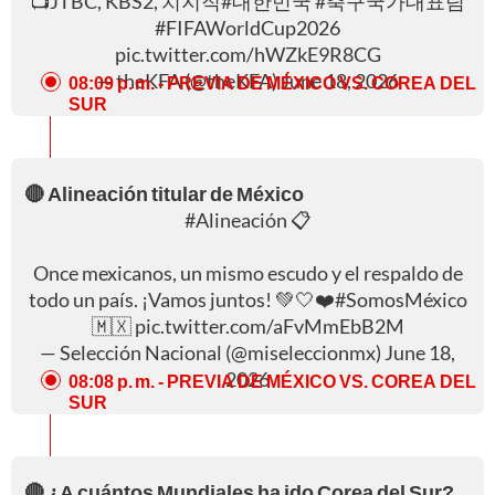
📺JTBC, KBS2, 치지직
#대한민국
#축구국가대표팀
#FIFAWorldCup2026
pic.twitter.com/hWZkE9R8CG
— theKFA (@theKFA)
June 18, 2026
08:09 p. m.
- PREVIA DE MÉXICO VS. COREA DEL
SUR
🔴 Alineación titular de México
#Alineación
📋
Once mexicanos, un mismo escudo y el respaldo de
todo un país. ¡Vamos juntos! 💚🤍❤️
#SomosMéxico
🇲🇽
pic.twitter.com/aFvMmEbB2M
— Selección Nacional (@miseleccionmx)
June 18,
2026
08:08 p. m.
- PREVIA DE MÉXICO VS. COREA DEL
SUR
🔴 ¿A cuántos Mundiales ha ido Corea del Sur?