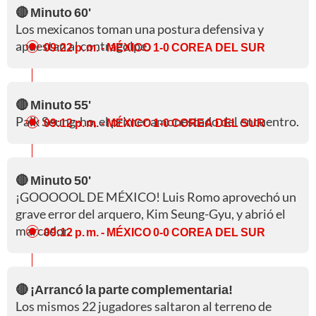
🔴 Minuto 60'
Los mexicanos toman una postura defensiva y
apuestan al contragolpe.
09:22 p. m.
- MÉXICO 1-0 COREA DEL SUR
🔴 Minuto 55'
Paik Seung-ho, el primer amonestado del encuentro.
09:12 p. m.
- MÉXICO 1-0 COREA DEL SUR
🔴 Minuto 50'
¡GOOOOOL DE MÉXICO! Luis Romo aprovechó un
grave error del arquero, Kim Seung-Gyu, y abrió el
marcador.
09:12 p. m.
- MÉXICO 0-0 COREA DEL SUR
🔴 ¡Arrancó la parte complementaria!
Los mismos 22 jugadores saltaron al terreno de