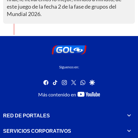
este juego de la fecha 2 de la fase de grupos del
Mundial 2026.
Síguenos en:
facebook
tiktok
instagram
twitter
whatsapp
google
youtube-
Más contenido en
footer
RED DE PORTALES
SERVICIOS CORPORATIVOS