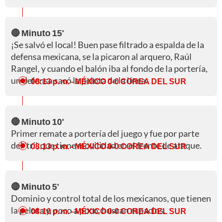
🔴 Minuto 15'
¡Se salvó el local! Buen pase filtrado a espalda de la
defensa mexicana, se la picaron al arquero, Raúl
Rangel, y cuando el balón iba al fondo de la portería,
un defensa sacó la pelota de la línea.
08:13 p. m.
- MÉXICO 0-0 COREA DEL SUR
🔴 Minuto 10'
Primer remate a portería del juego y fue por parte
del 'tri', que tiene movilidad en el frente de ataque.
08:13 p. m.
- MÉXICO 0-0 COREA DEL SUR
🔴 Minuto 5'
Dominio y control total de los mexicanos, que tienen
la pelota y, poco a poco, buscan espacios.
08:10 p. m.
- MÉXICO 0-0 COREA DEL SUR