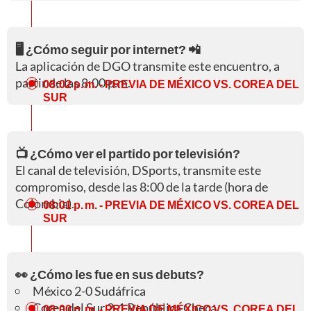
🖥️ ¿Cómo seguir por internet? 📲
La aplicación de DGO transmite este encuentro, a
partir de las 8:00 p.m.
08:02 p. m.
- PREVIA DE MÉXICO VS. COREA DEL
SUR
📺 ¿Cómo ver el partido por televisión?
El canal de televisión, DSports, transmite este
compromiso, desde las 8:00 de la tarde (hora de
Colombia).
08:01 p. m.
- PREVIA DE MÉXICO VS. COREA DEL
SUR
👀 ¿Cómo les fue en sus debuts?
México 2-0 Sudáfrica
Corea del Sur 2-1 República Checa
08:00 p. m.
- PREVIA DE MÉXICO VS. COREA DEL