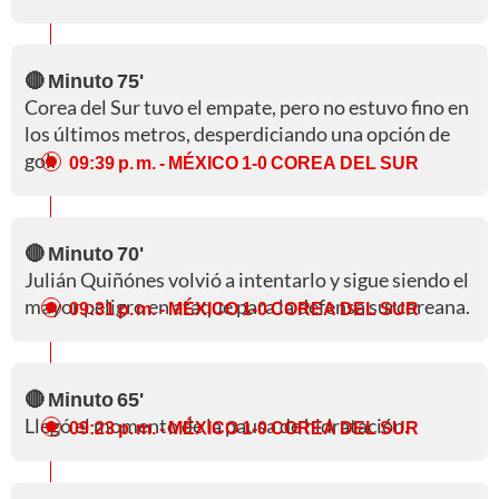
🔴 Minuto 75'
Corea del Sur tuvo el empate, pero no estuvo fino en
los últimos metros, desperdiciando una opción de
gol.
09:39 p. m.
- MÉXICO 1-0 COREA DEL SUR
🔴 Minuto 70'
Julián Quiñónes volvió a intentarlo y sigue siendo el
mayor peligro en ataque para la defensa surcoreana.
09:31 p. m.
- MÉXICO 1-0 COREA DEL SUR
🔴 Minuto 65'
Llegó el momento de la pausa de hidratación.
09:23 p. m.
- MÉXICO 1-0 COREA DEL SUR