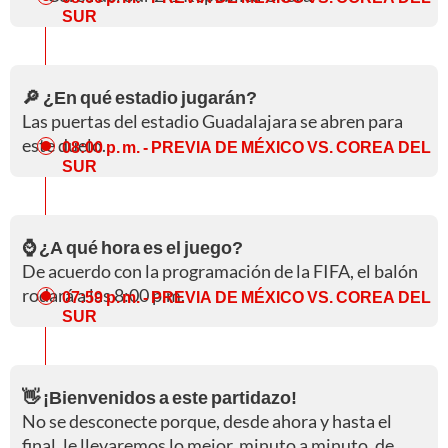
SUR
🔎 ¿En qué estadio jugarán?
Las puertas del estadio Guadalajara se abren para
este duelo.
08:00 p. m.
- PREVIA DE MÉXICO VS. COREA DEL
SUR
⌚ ¿A qué hora es el juego?
De acuerdo con la programación de la FIFA, el balón
rodará a las 8:00 p.m.
07:59 p. m.
- PREVIA DE MÉXICO VS. COREA DEL
SUR
👋 ¡Bienvenidos a este partidazo!
No se desconecte porque, desde ahora y hasta el
final, le llevaremos lo mejor, minuto a minuto, de