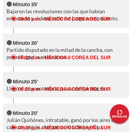
🔴 Minuto 35'
Bajaron las revoluciones con las que habían
empezado y el desarrollo del juego se tornó lento.
08:55 p. m.
- MÉXICO 0-0 COREA DEL SUR
🔴 Minuto 30'
Partido disputado en la mitad de la cancha, con
pocas llegadas en las áreas.
08:24 p. m.
- MÉXICO 0-0 COREA DEL SUR
🔴 Minuto 25'
Llegó el momento de la pausa de hidratación.
08:20 p. m.
- MÉXICO 0-0 COREA DEL SUR
🔴 Minuto 20'
REFRESCAR
Julián Quiñónes, intratable, ganó por los aires de
cabeza y exigió al arquero, Kim Seung-Gyu.
08:20 p. m.
- MÉXICO 0-0 COREA DEL SUR