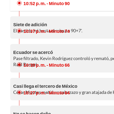
10:52 p. m.
- Minuto 90
Siete de adición
El partido irá hasta el minuto 90+7'.
10:37 p. m.
- Minuto 74
Ecuador se acercó
Pase filtrado, Kevin Rodríguez controló y remató, pe
Raúl Rangel.
10:30 p. m.
- Minuto 66
Casi llega el tercero de México
César Montes metió un cabezazo y gran atajada de
10:27 p. m.
- Minuto 64
No se hacen daño