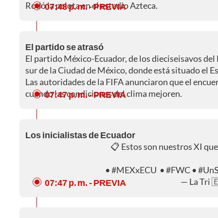
Rodó la pelota en el estadio Azteca.
07:48 p. m.
- PREVIA
El partido se atrasó
El partido México-Ecuador, de los dieciseisavos del
sur de la Ciudad de México, donde está situado el Es
Las autoridades de la FIFA anunciaron que el encue
cuando las condiciones del clima mejoren.
07:47 p. m.
- PREVIA
Los inicialistas de Ecuador
📋 Estos son nuestros XI que
•
#MEXxECU
•
#FWC
•
#UnS
— La Tri 
07:47 p. m.
- PREVIA