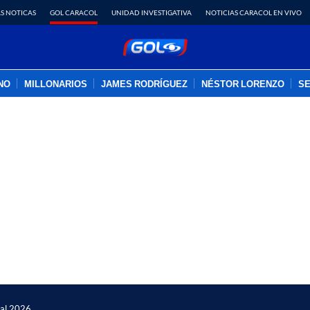
S NOTICAS
GOL CARACOL
UNIDAD INVESTIGATIVA
NOTICIAS CARACOL EN VIVO
INO
MILLONARIOS
JAMES RODRÍGUEZ
NÉSTOR LORENZO
SE
PUBLICIDAD
ial 2026