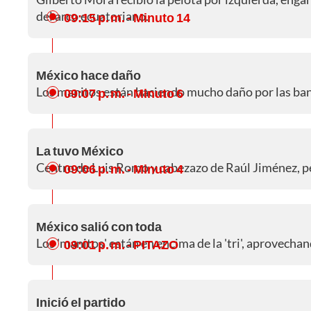
del arco ecuatoriano.
09:15 p. m.
- Minuto 14
México hace daño
Los manitos están haciendo mucho daño por las ba
09:07 p. m.
- Minuto 6
La tuvo México
Centro de Luis Romo y cabezazo de Raúl Jiménez, per
09:06 p. m.
- Minuto 4
México salió con toda
Los 'manitos' están en encima de la 'tri', aprovecha
09:01 p. m.
- PITAZO
Inició el partido