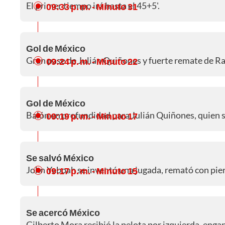
El primer tiempo irá hasta el 45+5'.
09:33 p. m.
- Minuto 31
Gol de México
Gran pase de Julián Quiñones y fuerte remate de Ra
09:24 p. m.
- Minuto 22
Gol de México
Balón en profundidad para Julián Quiñones, quien s
09:19 p. m.
- Minuto 17
Se salvó México
John Yeboah se inventó una jugada, remató con pier
09:17 p. m.
- Minuto 15
Se acercó México
Gilberto Mora recibió la pelota por izquierda, eng