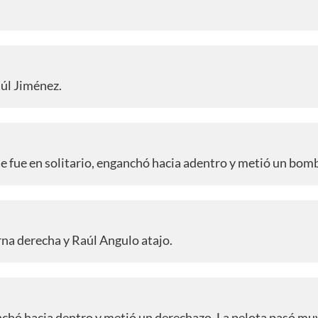
úl Jiménez.
e fue en solitario, enganchó hacia adentro y metió un bom
na derecha y Raúl Angulo atajo.
anchó hacia dentro y metió un derechazo. La pelota pasó mu