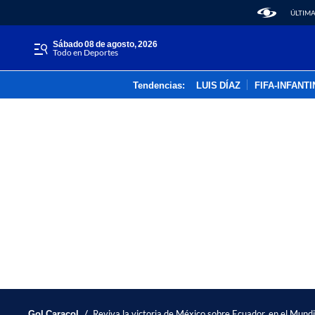
ÚLTIMA
sábado 08 de agosto, 2026
Todo en Deportes
Tendencias:
LUIS DÍAZ
FIFA-INFANT
/
Gol Caracol
Reviva la victoria de México sobre Ecuador, en el Mund