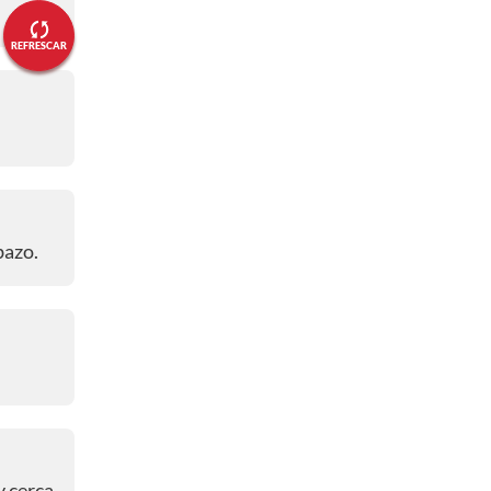
07:48 p. m.
- PREVIA
El partido se atrasó
REFRESCAR
07:47 p. m.
- PREVIA
Los inicialistas de Ecuador
07:47 p. m.
- PREVIA
Los titulares de México
06:41 p. m.
- PREVIA
bazo.
¿Por dónde ver el juego?
06:41 p. m.
- PREVIA
¿A qué hora es el partido?
06:22 p. m.
- PREVIA
Bienvenidos
y cerca