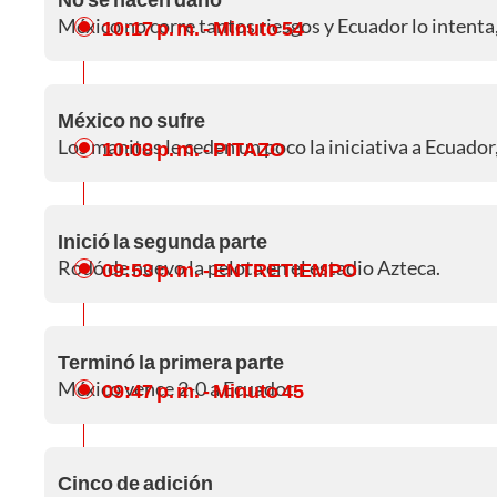
México no corre tantos riesgos y Ecuador lo intenta
10:17 p. m.
- Minuto 54
México no sufre
Los manitos le ceden un poco la iniciativa a Ecuador
10:08 p. m.
- PITAZO
Inició la segunda parte
Rodó de nuevo la pelota en el estadio Azteca.
09:53 p. m.
- ENTRETIEMPO
Terminó la primera parte
México vence 2-0 a Ecuador.
09:47 p. m.
- Minuto 45
Cinco de adición