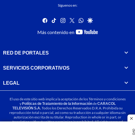
Síguenos en:
facebook
tiktok
instagram
twitter
whatsapp
google
youtube-
Más contenido en
footer
RED DE PORTALES
SERVICIOS CORPORATIVOS
LEGAL
El uso de este sitio web implica la aceptación de los
Términos y condiciones
y
Políticas de Tratamiento de la Información
de
CARACOL
TELEVISIÓN S.A.
Todos los Derechos Reservados D.R.A. Prohibida su
reproducción total o parcial, así como su traducción a cualquier idioma sin
autorización escrita de su titular. Reproduction in whole or in part, or
cl
translation without written permission is prohibited. All rights reserved
2025.