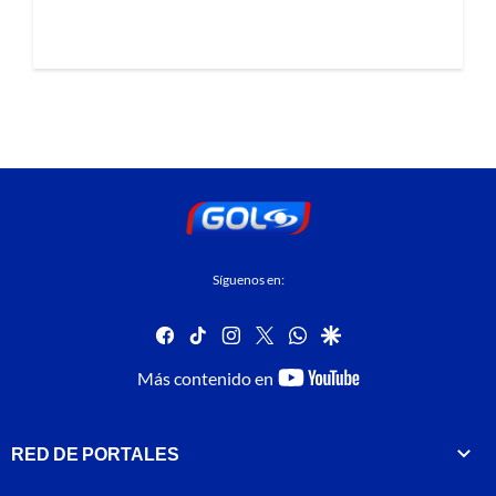
Síguenos en:
facebook
tiktok
instagram
twitter
whatsapp
google
youtube-
Más contenido en
footer
RED DE PORTALES