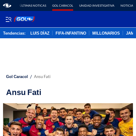
ÚLTIMAS NOTICAS
GOL CARACOL
UNIDAD INVESTIGATIVA
NOTICIAS
Tendencias:
LUIS DÍAZ
FIFA-INFANTINO
MILLONARIOS
JAM
PUBLICIDAD
/
Gol Caracol
Ansu Fati
Ansu Fati