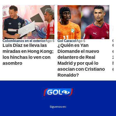
Colombianos en el exterior
Ago 6
Gol Caracol
Ago 6
Ci
Luis Díaz se lleva las
¿Quién es Yan
C
miradas en Hong Kong;
Diomande el nuevo
d
los hinchas lo ven con
delantero de Real
2
asombro
Madrid y por qué lo
N
asocian con Cristiano
d
Ronaldo?
Síguenos en: