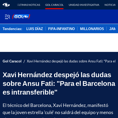
ÚLTIMAS NOTICAS
GOL CARACOL
UNIDAD INVESTIGATIVA
NOTICIAS
Tendencias:
LUIS DÍAZ
FIFA-INFANTINO
MILLONARIOS
JAM
PUBLICIDAD
/
Gol Caracol
Xavi Hernández despejó las dudas sobre Ansu Fati: "Para el B
Xavi Hernández despejó las dudas
sobre Ansu Fati: "Para el Barcelona
es intransferible"
El técnico del Barcelona, Xavi Hernández, manifestó
que la joven estrella 'culé' no saldrá del equipo y menos