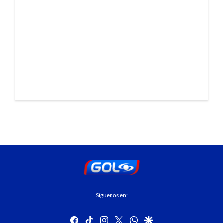
Síguenos en:
facebook
tiktok
instagram
twitter
whatsapp
google