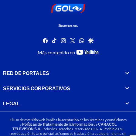
Síguenos en:
facebook
tiktok
instagram
twitter
whatsapp
google
youtube-
Más contenido en
footer
RED DE PORTALES
SERVICIOS CORPORATIVOS
LEGAL
El uso de este sitio web implica la aceptación de los
Términos y condiciones
y
Políticas de Tratamiento de la Información
de
CARACOL
TELEVISIÓN S.A.
Todos los Derechos Reservados D.R.A. Prohibida su
reproducción total o parcial, así como su traducción a cualquier idioma sin