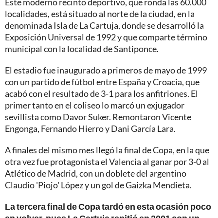
Este moderno recinto deportivo, que ronda las 60.000
localidades, está situado al norte de la ciudad, en la
denominada Isla de La Cartuja, donde se desarrolló la
Exposición Universal de 1992 y que comparte término
municipal con la localidad de Santiponce.
El estadio fue inaugurado a primeros de mayo de 1999
con un partido de fútbol entre España y Croacia, que
acabó con el resultado de 3-1 para los anfitriones. El
primer tanto en el coliseo lo marcó un exjugador
sevillista como Davor Suker. Remontaron Vicente
Engonga, Fernando Hierro y Dani García Lara.
A finales del mismo mes llegó la final de Copa, en la que
otra vez fue protagonista el Valencia al ganar por 3-0 al
Atlético de Madrid, con un doblete del argentino
Claudio 'Piojo' López y un gol de Gaizka Mendieta.
La tercera final de Copa tardó en esta ocasión poco
en volver, pues La Cartuja repitió en 2001 con un