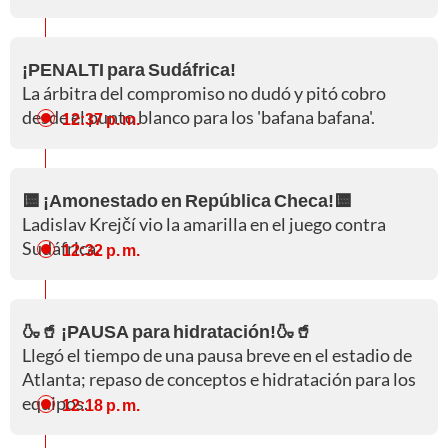
¡PENALTI para Sudáfrica!
La árbitra del compromiso no dudó y pitó cobro
desde el punto blanco para los 'bafana bafana'.
12:37 p. m.
🟨 ¡Amonestado en República Checa!🟨
Ladislav Krejčí vio la amarilla en el juego contra
Sudáfrica.
12:32 p. m.
🍶🥤 ¡PAUSA para hidratación!🍶🥤
Llegó el tiempo de una pausa breve en el estadio de
Atlanta; repaso de conceptos e hidratación para los
equipos.
12:18 p. m.