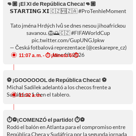
👊🏼 ¡El XI de República Checa!👊🏼
𝗦𝗧𝗔𝗥𝗧𝗜𝗡𝗚 𝗫𝗜 🇨🇿🆚🇿🇦
#ProTenhleMoment
Tato jména Hrdých lvů se dnes nesou jihoafrickou
savanou. 🦁🌅🇨🇿
#FIFAWorldCup
pic.twitter.com/GupUNGJpkw
— Česká fotbalová reprezentace (@ceskarepre_cz)
June 18, 2026
11:07 a. m.
- ⏱️ ¡Minuto 6!⏱️
⚽ ¡GOOOOOOL de República Checa! ⚽
Michal Sadílek adelantó a los checos frente a
Sudáfrica. 1-0 en el tablero.
11:02 a. m.
⏱️⚽¡COMENZÓ el partido! ⏱️⚽
Rodó el balón en Atlanta para el compromiso entre
República Checa y Sudáfrica por la segunda jornada