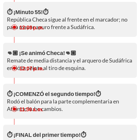
⏱️ ¡Minuto 55!⏱️
República Checa sigue al frente en el marcador; no
pasa mayor apuro frente a Sudáfrica.
12:08 p. m.
👊🏼 ¡Se animó Checa!👊🏼
Remate de media distancia y el arquero de Sudáfrica
envió la pelota al tiro de esquina.
12:07 p. m.
⏱️ ¡COMENZÓ el segundo tiempo!⏱️
Rodó el balón para la parte complementaria en
Atlanta; hubo cambios.
11:50 a. m.
⏱️ ¡FINAL del primer tiempo!⏱️