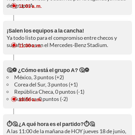
del grupo A.
11:01 a. m.
¡Salen los equipos a la cancha!
Ya todo listo para el compromiso entre checos y
sudafricanos en el Mercedes-Benz Stadium.
11:00 a. m.
🤔⚽ ¿Cómo está el grupo A? 🤔⚽
México, 3 puntos (+2)
Corea del Sur, 3 puntos (+1)
República Checa, 0 puntos (-1)
Sudáfrica, 0 puntos (-2)
10:56 a. m.
⏱️🤔 ¿A qué hora es el partido?⏱️🤔
A las 11:00 de la mañana de HOY jueves 18 de junio,