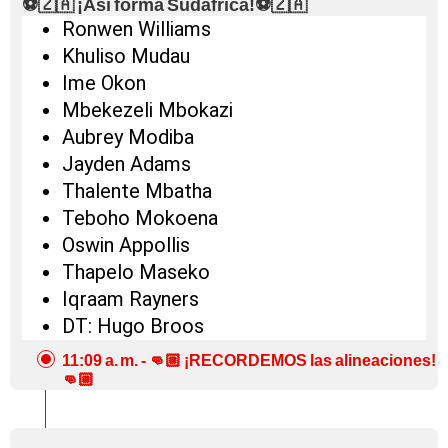
⚽🇿🇦 ¡Así forma Sudáfrica!⚽🇿🇦
Ronwen Williams
Khuliso Mudau
Ime Okon
Mbekezeli Mbokazi
Aubrey Modiba
Jayden Adams
Thalente Mbatha
Teboho Mokoena
Oswin Appollis
Thapelo Maseko
Iqraam Rayners
DT: Hugo Broos
11:09 a. m.
- 👊🏼 ¡RECORDEMOS las alineaciones!
👊🏼