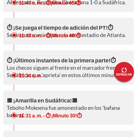
Al descanso, República Checa gana 1-0 a Sudáfrica.
11:47 a. m.
- ⏱️¡Minuto 45!⏱️
⏱️ ¡Se juega el tiempo de adición del PT!⏱️
Serán cuatro minutos más en el estadio de Atlanta.
11:43 a. m.
- ⏱️¡Minuto 40!⏱️
⏱️ ¡Últimos instantes de la primera parte!⏱️
Los checos siguen al frente en el marcador frente a
Sudáfrica; que 'aprieta' en estos últimos minutos.
11:34 a. m.
REFRESCAR
🟨 ¡Amarilla en Sudáfrica!🟨
Teboho Mokoena fue amonestado en los 'bafana
bafana'.
11:31 a. m.
- ⏱️ ¡Minuto 30!⏱️