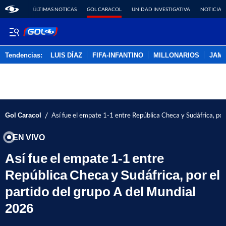
ÚLTIMAS NOTICAS
GOL CARACOL
UNIDAD INVESTIGATIVA
NOTICIAS
Tendencias:
LUIS DÍAZ
FIFA-INFANTINO
MILLONARIOS
JAM
PUBLICIDAD
/
Gol Caracol
Así fue el empate 1-1 entre República Checa y Sudáfrica, por
EN VIVO
Así fue el empate 1-1 entre
República Checa y Sudáfrica, por el
partido del grupo A del Mundial
2026