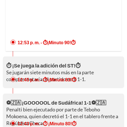
12:53 p. m.
- ⏱️¡Minuto 90!⏱️
⏱️ ¡Se juega la adición del ST!⏱️
Se jugarán siete minutos más en la parte
complementaria; el partido está 1-1.
12:45 p. m.
- ⏱️ ¡Minuto 83!⏱️
⚽🇿🇦 ¡GOOOOOL de Sudáfrica! 1-1⚽🇿🇦
Penalti bien ejecutado por parte de Teboho
Mokoena, quien decretó el 1-1 en el tablero frente a
República Checa.
12:43 p. m.
- ⏱️ ¡Minuto 80!⏱️