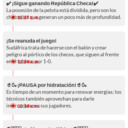
✔️ ¡Sigue ganando República Checa!✔️
La posesión de la pelota está dividida, pero son los
checos los que generan un poco más de profundidad.
11:27 a. m.
¡Se reanuda el juego!
Sudáfrica trata de hacerse con el balón y crear
peligro al pórtico de los checos, que siguen al frente
en el tablero por 1-0.
11:24 a. m.
🥤🍶 ¡PAUSA por hidratación!🥤🍶
Es tiempo de un momento para renovar energías; los
técnicos también aprovechan para darle
instrucciones a sus jugadores.
11:14 a. m.