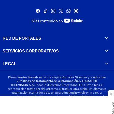
facebook
tiktok
instagram
twitter
whatsapp
google
youtube-
Más contenido en
footer
RED DE PORTALES
SERVICIOS CORPORATIVOS
LEGAL
El uso de este sitio web implica la aceptación de los
Términos y condiciones
y
Políticas de Tratamiento de la Información
de
CARACOL
TELEVISIÓN S.A.
Todos los Derechos Reservados D.R.A. Prohibida su
reproducción total o parcial, así como su traducción a cualquier idioma sin
autorización escrita de su titular. Reproduction in whole or in part, or
cl
translation without written permission is prohibited. All rights reserved
2025.
PUBLICIDA
MIEMBRO DE: