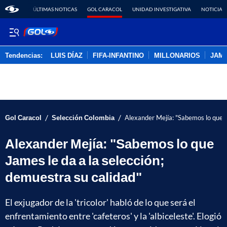
ÚLTIMAS NOTICAS
GOL CARACOL
UNIDAD INVESTIGATIVA
NOTICIAS
Tendencias:
LUIS DÍAZ
FIFA-INFANTINO
MILLONARIOS
JAM
PUBLICIDAD
/
/
Gol Caracol
Selección Colombia
Alexander Mejía: "Sabemos lo que J
Alexander Mejía: "Sabemos lo que
James le da a la selección;
demuestra su calidad"
El exjugador de la 'tricolor' habló de lo que será el
enfrentamiento entre 'cafeteros' y la 'albiceleste'. Elogió