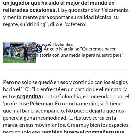
un jugador que ha sido el mejor del mundo en
reiteradas ocasiones.
Hay que estar bien físicamente
y mentalmente para soportar su calidad técnica, su
regate, su 'dribling'", dijo el 'cafetero'.
Selección Colombia
Ángelo Marsiglia: "Queremos hacer
historia con una medalla para nuestro país"
Pero no solo se quedó en eso y continúo con los elogios
hacia el '10': "Lo enfrenté en un partido de eliminatoria
entre
Argentina
contra Colombia, encomendado por el
'profe' José Pékerman. En recocha me dijo, si él tiene
que ir al baño, acompáñelo. No puede dejarlo que nos
genere alguna incomodidad. (...) Estuve cerca en la
marca, en sus movimientos. Crea muy bien los espacios,
pero no solo eso,
también busca al compañero que