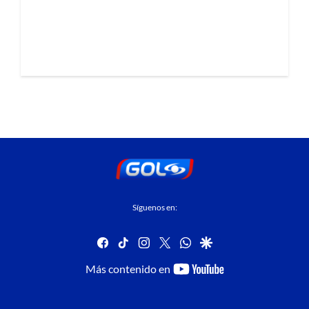
Síguenos en:
facebook
tiktok
instagram
twitter
whatsapp
google
youtube-
Más contenido en
footer