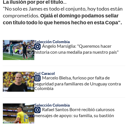
La ilusión por por el título
...
"No solo es James es todo el conjunto, hoy todos están
comprometidos.
Ojalá el domingo podamos sellar
con título todo lo que hemos hecho en esta Copa".
Selección Colombia
Ángelo Marsiglia: "Queremos hacer
historia con una medalla para nuestro país"
Gol Caracol
Marcelo Bielsa, furioso por falta de
seguridad para familiares de Uruguay contra
Colombia
Selección Colombia
Rafael Santos Borré recibió calurosos
mensajes de apoyo: su familia, su bastión