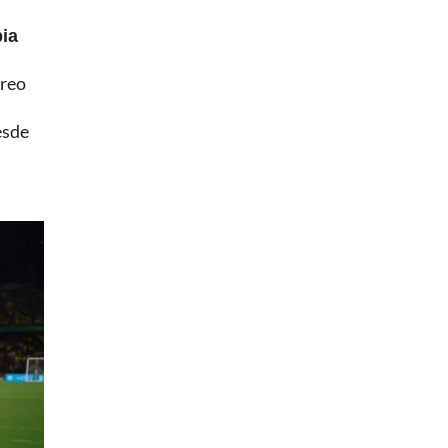
bia
creo
esde