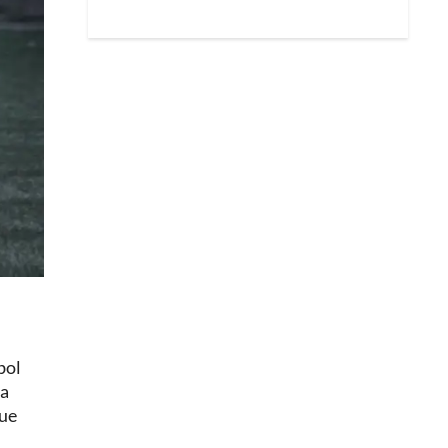
bol
ña
que