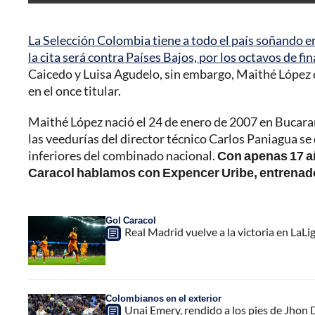
La Selección Colombia tiene a todo el país soñando 
la cita será contra Países Bajos, por los octavos de fin
Caicedo y Luisa Agudelo, sin embargo, Maithé López e
en el once titular.
Maithé López nació el 24 de enero de 2007 en Bucara
las veedurías del director técnico Carlos Paniagua se 
inferiores del combinado nacional.
Con apenas 17 añ
Caracol hablamos con Expencer Uribe, entrenado
Gol Caracol
Real Madrid vuelve a la victoria en LaLi
Colombianos en el exterior
Unai Emery, rendido a los pies de Jhon 