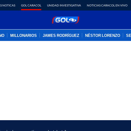
S NOTICAS
GOL CARACOL
UNIDAD INVESTIGATIVA
NOTICIAS CARACOL EN VIVO
INO
MILLONARIOS
JAMES RODRÍGUEZ
NÉSTOR LORENZO
SE
PUBLICIDAD