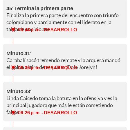
45' Termina la primera parte
Finaliza la primera parte del encuentro con triunfo
colombiano y parcialmente con el liderato en la
tabla de posiciones.
06:44 p. m.
- DESARROLLO
Minuto 41'
Carabalí sacó tremendo remate y la arquera mandó
el balón al tiro de esquina. ¡Dale Jorelyn!
06:36 p. m.
- DESARROLLO
Minuto 33'
Linda Caicedo toma la batuta en la ofensiva y es la
principal jugadora que más le están cometiendo
faltas!
06:26 p. m.
- DESARROLLO