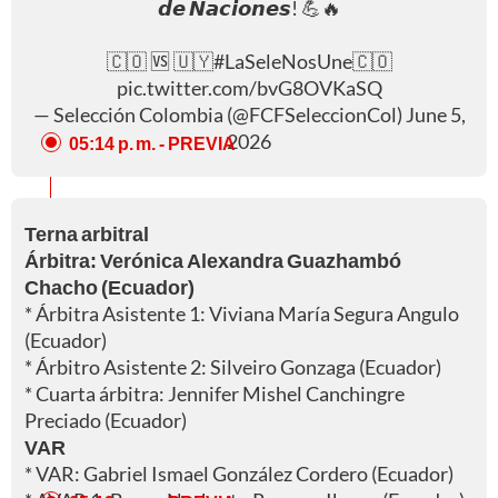
𝙙𝙚 𝙉𝙖𝙘𝙞𝙤𝙣𝙚𝙨! 💪🔥
🇨🇴 🆚 🇺🇾
#LaSeleNosUne
🇨🇴
pic.twitter.com/bvG8OVKaSQ
— Selección Colombia (@FCFSeleccionCol)
June 5,
2026
05:14 p. m.
- PREVIA
Terna arbitral
Árbitra: Verónica Alexandra Guazhambó
Chacho (Ecuador)
* Árbitra Asistente 1: Viviana María Segura Angulo
(Ecuador)
* Árbitro Asistente 2: Silveiro Gonzaga (Ecuador)
* Cuarta árbitra: Jennifer Mishel Canchingre
Preciado (Ecuador)
VAR
* VAR: Gabriel Ismael González Cordero (Ecuador)