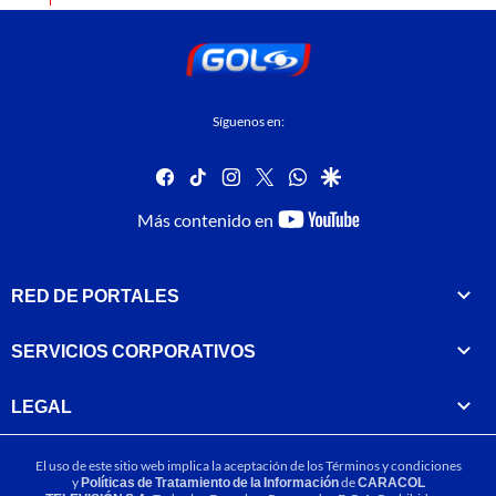
Síguenos en:
facebook
tiktok
instagram
twitter
whatsapp
google
youtube-
Más contenido en
footer
RED DE PORTALES
SERVICIOS CORPORATIVOS
LEGAL
El uso de este sitio web implica la aceptación de los
Términos y condiciones
y
Políticas de Tratamiento de la Información
de
CARACOL