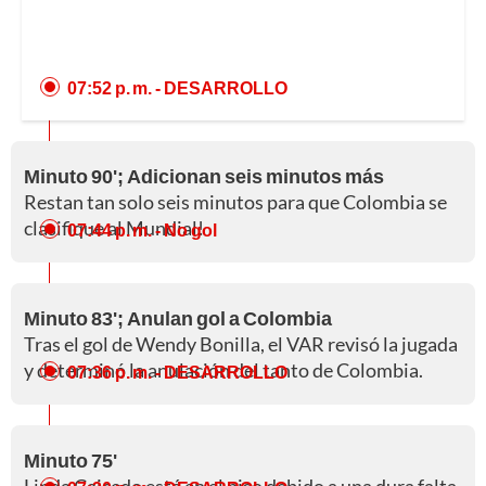
07:52 p. m.
- DESARROLLO
Minuto 90'; Adicionan seis minutos más
Restan tan solo seis minutos para que Colombia se
clasifique al Mundial!
07:44 p. m.
- No gol
Minuto 83'; Anulan gol a Colombia
Tras el gol de Wendy Bonilla, el VAR revisó la jugada
y determinó la anulación del tanto de Colombia.
07:36 p. m.
- DESARROLLO
Minuto 75'
Linda Caicedo está en el piso debido a una dura falta.