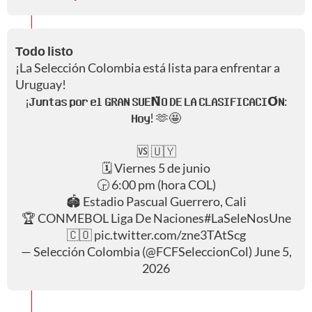
Todo listo
¡La Selección Colombia está lista para enfrentar a
Uruguay!
¡𝗝𝘂𝗻𝘁𝗮𝘀 𝗽𝗼𝗿 𝗲𝗹 𝗚𝗥𝗔𝗡 𝗦𝗨𝗘𝗡̃𝗢 𝗗𝗘 𝗟𝗔 𝗖𝗟𝗔𝗦𝗜𝗙𝗜𝗖𝗔𝗖𝗜𝗢́𝗡:
𝗛𝗼𝘆! 🫶🤩
🆚 🇺🇾
🗓 Viernes 5 de junio
🕞 6:00 pm (hora COL)
🏟 Estadio Pascual Guerrero, Cali
🏆 CONMEBOL Liga De Naciones
#LaSeleNosUne
🇨🇴
pic.twitter.com/zne3TAtScg
— Selección Colombia (@FCFSeleccionCol)
June 5,
2026