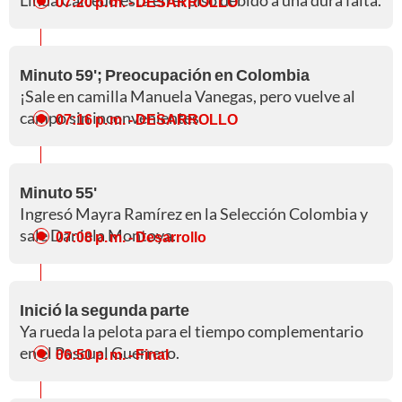
07:20 p. m.
- DESARROLLO
Minuto 59'; Preocupación en Colombia
¡Sale en camilla Manuela Vanegas, pero vuelve al
campo sin inconvenientes.
07:16 p. m.
- DESARROLLO
Minuto 55'
Ingresó Mayra Ramírez en la Selección Colombia y
sale Daniela Montoya.
07:08 p. m.
- Desarrollo
Inició la segunda parte
Ya rueda la pelota para el tiempo complementario
en el Pascual Guerrero.
06:50 p. m.
- Final