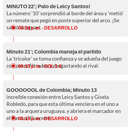
MINUTO 22'; Palo de Leicy Santos!
La número '10' sorprendió al borde del área y 'metió'
un remate que pegó en poste superior del arco. ¡Se
salvó Uruguay!
06:24 p. m.
- DESARROLLO
Minuto 21'; Colombia maneja el partido
La 'tricolor' se toma confianza y se adueña del juego
con pases filtrados y desgastando al rival.
06:15 p. m.
- GOL 1-0
GOOOOOOL de Colombia; Minuto 13
increíble conexión entre Leicy Santos y Gisela
Robledo, para que esta última venciera en el uno a
uno a la arquera uruguaya, y abriera el marcador en
el Pascual Guerrero.
06:13 p. m.
- DESARROLLO