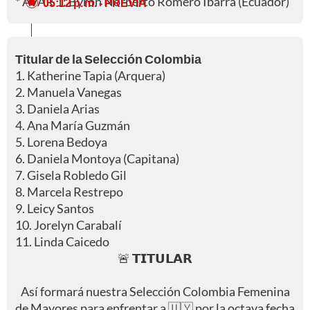
* AVAR 1: Byron Norberto Romero Ibarra (Ecuador)
05:12 p. m.
- PREVIA
Titular de la Selección Colombia
1. Katherine Tapia (Arquera)
2. Manuela Vanegas
3. Daniela Arias
4. Ana María Guzmán
5. Lorena Bedoya
6. Daniela Montoya (Capitana)
7. Gisela Robledo Gil
8. Marcela Restrepo
9. Leicy Santos
10. Jorelyn Carabalí
11. Linda Caicedo
🚨 𝗧𝗜𝗧𝗨𝗟𝗔𝗥
Así formará nuestra Selección Colombia Femenina
de Mayores para enfrentar a 🇺🇾 por la octava fecha