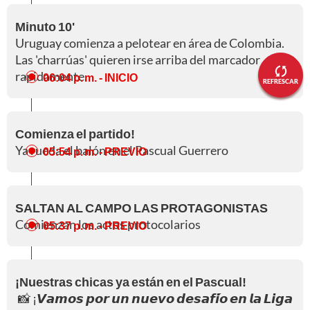
Minuto 10'
Uruguay comienza a pelotear en área de Colombia.
Las 'charrúas' quieren irse arriba del marcador
rapidamente.
06:04 p. m.
- INICIO
REFRESCAR
Comienza el partido!
Ya rueda el balón en el Pascual Guerrero
05:54 p. m.
- PREVIO
SALTAN AL CAMPO LAS PROTAGONISTAS
Comienzan los actos protocolarios
05:37 p. m.
- PREVIO
¡Nuestras chicas ya están en el Pascual!
📸 ¡𝙑𝙖𝙢𝙤𝙨 𝙥𝙤𝙧 𝙪𝙣 𝙣𝙪𝙚𝙫𝙤 𝙙𝙚𝙨𝙖𝙛𝙞́𝙤 𝙚𝙣 𝙡𝙖 𝙇𝙞𝙜𝙖