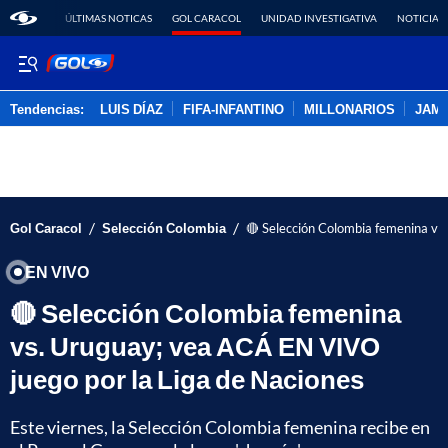
ÚLTIMAS NOTICAS
GOL CARACOL
UNIDAD INVESTIGATIVA
NOTICIAS
Tendencias:
LUIS DÍAZ
FIFA-INFANTINO
MILLONARIOS
JAM
PUBLICIDAD
/
/
Gol Caracol
Selección Colombia
🔴 Selección Colombia femenina vs
EN VIVO
🔴 Selección Colombia femenina
vs. Uruguay; vea ACÁ EN VIVO
juego por la Liga de Naciones
Este viernes, la Selección Colombia femenina recibe en