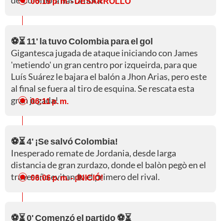
06:19 p. m.
- DESARROLLO
⚽⏳ 11' la tuvo Colombia para el gol
Gigantesca jugada de ataque iniciando con James
'metiendo' un gran centro por izqueirda, para que
Luís Suárez le bajara el balón a Jhon Arias, pero este
al final se fuera al tiro de esquina. Se rescata esta
gran jugada!
06:11 p. m.
⚽⏳ 4' ¡Se salvó Colombia!
Inesperado remate de Jordania, desde larga
distancia de gran zurdazo, donde el balòn pegò en el
travesaño evitando el primero del rival.
06:06 p. m.
- ¡INICIÓ!
⚽⏳ 0' Comenzó el partido ⚽⏳