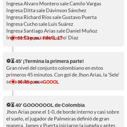
Ingresa Alvaro Montero sale Camilo Vargas
Ingresa Ditta sale Dávinson Sánchez
Ingresa Richard Ríos sale Gustavo Puerta
Ingresa Cucho sale Luìs Suárez
Ingresa Santiago Arias sale Daniel Muñoz
Ingresa Campaz sale 'Lucho' Díaz
06:53 p. m.
- FINAL 1T
⚽⏳ 45' ¡Termina la primera parte!
Gran nivel del conjunto colombiano en estos
primeros 45 minutos. Con gol de Jhon Arias, la 'Sele'
se va al descanso.
06:46 p. m.
- GOOOL
⚽⏳ 40' GOOOOOOL de Colombia
Jhon Arias pone el 1-0, de borde interno y casi sobre
el suelo, el jugador de Palmeiras definió de gran
manera. James y Puerta iniciaron la jugada y antes