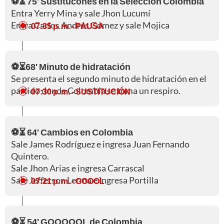
⚽⏳ 75' Sustitucones en la Selección Colombia
Entra Yerry Mina y sale Jhon Lucumí
Entra Carlos Andrés Gómez y sale Mojica
07:35 p. m.
- PAUSA
⚽⏳68' Minuto de hidratación
Se presenta el segundo minuto de hidratación en el
partido donde Colombia se toma un respiro.
07:30 p. m.
- SUSTITUCIÓN
⚽⏳ 64' Cambios en Colombia
Sale James Rodríguez e ingresa Juan Fernando
Quintero.
Sale Jhon Arias e ingresa Carrascal
Sale Jefferson Lerma e ingresa Portilla
07:21 p. m.
- GOOOL
⚽⏳ 54' GOOOOOL de Colombia