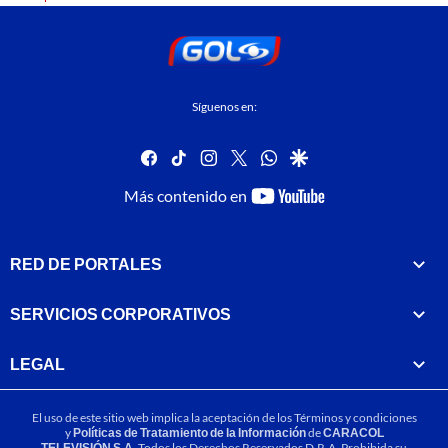
Síguenos en:
facebook
tiktok
instagram
twitter
whatsapp
google
youtube-
Más contenido en
footer
RED DE PORTALES
SERVICIOS CORPORATIVOS
LEGAL
El uso de este sitio web implica la aceptación de los
Términos y condiciones
y
Políticas de Tratamiento de la Información
de
CARACOL
TELEVISIÓN S.A.
Todos los Derechos Reservados D.R.A. Prohibida su