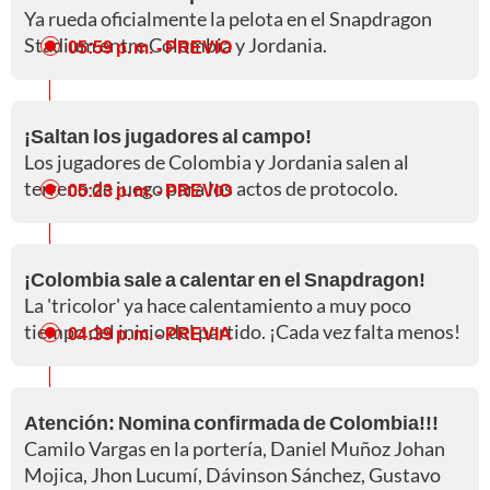
Ya rueda oficialmente la pelota en el Snapdragon
Stadium entre Colombia y Jordania.
05:59 p. m.
- PREVIO
¡Saltan los jugadores al campo!
Los jugadores de Colombia y Jordania salen al
terreno de juego para los actos de protocolo.
05:23 p. m.
- PREVIO
¡Colombia sale a calentar en el Snapdragon!
La 'tricolor' ya hace calentamiento a muy poco
tiempo del inicio del partido. ¡Cada vez falta menos!
04:39 p. m.
- PREVIA
Atención: Nomina confirmada de Colombia!!!
Camilo Vargas en la portería, Daniel Muñoz Johan
Mojica, Jhon Lucumí, Dávinson Sánchez, Gustavo