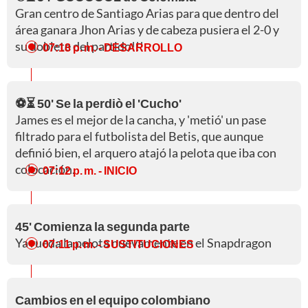
Gran centro de Santiago Arias para que dentro del
área ganara Jhon Arias y de cabeza pusiera el 2-0 y
su doblete del partido!!!
07:18 p. m.
- DESARROLLO
⚽⏳ 50' Se la perdiò el 'Cucho'
James es el mejor de la cancha, y 'metió' un pase
filtrado para el futbolista del Betis, que aunque
definió bien, el arquero atajó la pelota que iba con
colocación.
07:12 p. m.
- INICIO
45' Comienza la segunda parte
Ya rueda la pelota nuevamente en el Snapdragon
07:11 p. m.
- SUSTITUCIONES
Cambios en el equipo colombiano