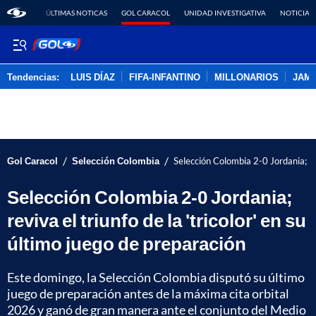
ÚLTIMAS NOTICAS
GOL CARACOL
UNIDAD INVESTIGATIVA
NOTICIAS
Tendencias:
LUIS DÍAZ
FIFA-INFANTINO
MILLONARIOS
JAM
PUBLICIDAD
/
/
Gol Caracol
Selección Colombia
Selección Colombia 2-0 Jordania; rev
Selección Colombia 2-0 Jordania;
reviva el triunfo de la 'tricolor' en su
último juego de preparación
Este domingo, la Selección Colombia disputó su último
juego de preparación antes de la máxima cita orbital
2026 y ganó de gran manera ante el conjunto del Medio