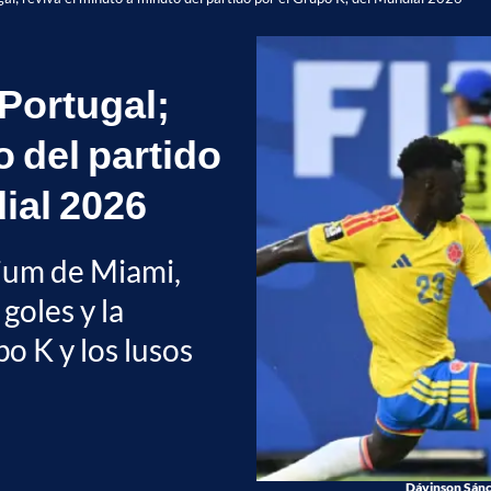
Portugal;
o del partido
ial 2026
ium de Miami,
goles y la
po K y los lusos
Dávinson Sánc