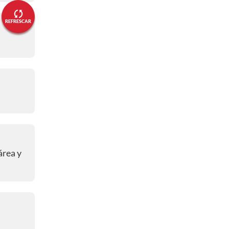
06:49 p. m.
- DESARROLLO
REFRESCAR
16' A Córdoba le ahogaron el grito
de gol
06:46 p. m.
- DESARROLLO
14' Gustavo Puerta avisó
06:31 p. m.
- INICIO
⚽⏱️ 0' Comenzó el partidoooo ⚽
⏱️
área y
06:21 p. m.
- PREVIO
Salen los protagonistas al terreno
de juego
05:53 p. m.
- PREVIA
Este es el XI inicial de Portugal;
Cristiano Ronaldo titular