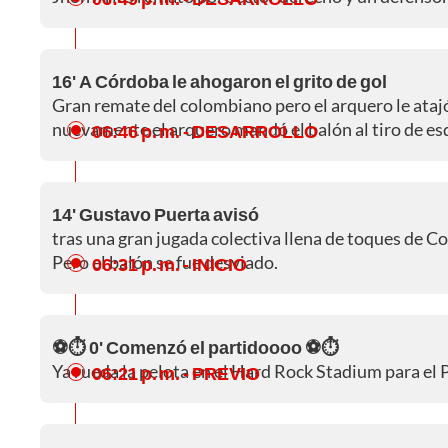
16' A Córdoba le ahogaron el grito de gol
Gran remate del colombiano pero el arquero le ataj
nuevamente el arquero mandó el balón al tiro de es
06:46 p. m.
- DESARROLLO
14' Gustavo Puerta avisó
tras una gran jugada colectiva llena de toques de C
Pero el balón se fue desviado.
06:31 p. m.
- INICIO
⚽⏱️ 0' Comenzó el partidoooo ⚽⏱️
Ya rueda la pelota en el Hard Rock Stadium para el
06:21 p. m.
- PREVIO