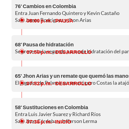
76' Cambios en Colombia
Entra Juan Fernando Quintero y Kevin Castaño
Sale James Rodríguez y Jhon Arias
08:00 p. m.
- PAUSA
68' Pausa de hidratación
Se presenta la segunda pausa de hidratación del pa
07:59 p. m.
- DESARROLLO
65' Jhon Arias y un remate que quemó las mano
El jugador de Palmeiras remató pero Costas la atajó t
07:52 p. m.
- DESARROLLO
58' Sustituciones en Colombia
Entra Luis Javier Suarez y Richard Ríos
Sale Jhon Córdoba y Jefferson Lerma
07:38 p. m.
- INICIO