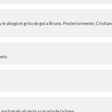
le ahogó el grito de gol a Bruno. Posteriormente, Cristia
uelo
portugués alcanzó a sacarla de la línea.