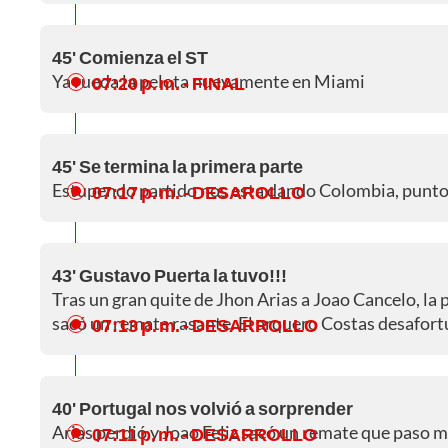
45' Comienza el ST
Ya rueda la pelota nuevamente en Miami
07:20 p. m.
- FINAL
45' Se termina la primera parte
Estupendo partido nos esta dando Colombia, puntos
07:17 p. m.
- DESAROLLO
43' Gustavo Puerta la tuvo!!!
Tras un gran quite de Jhon Arias a Joao Cancelo, la p
sacó un remate rasante. El arquero Costas desafort
07:13 p. m.
- DESARROLLO
40' Portugal nos volvió a sorprender
Arias perdió y Joao Feliz sacó un remate que paso m
07:11 p. m.
- DESARROLLO