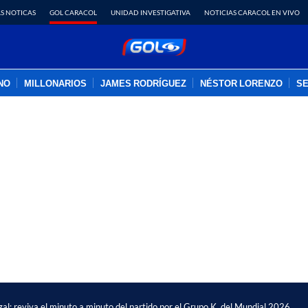
S NOTICAS
GOL CARACOL
UNIDAD INVESTIGATIVA
NOTICIAS CARACOL EN VIVO
INO
MILLONARIOS
JAMES RODRÍGUEZ
NÉSTOR LORENZO
SE
PUBLICIDAD
al; reviva el minuto a minuto del partido por el Grupo K, del Mundial 2026