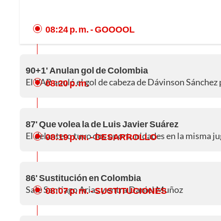
08:24 p. m.
- GOOOOL
90+1' Anulan gol de Colombia
El VAR anuló el gol de cabeza de Dávinson Sánchez p
08:20 p. m.
87' Que volea la de Luis Javier Suárez
El delantero tuvo dos oportunidades en la misma ju
08:19 p. m.
- DESARROLLO
86' Sustitución en Colombia
Sale Santiago Arias y entra Daniel Muñoz
08:07 p. m.
- SUSTITUCIONES