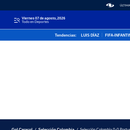
ÚLTIMA
viernes 07 de agosto, 2026
Todo en Deportes
Tendencias:
LUIS DÍAZ
FIFA-INFANT
/
/
Gol Caracol
Selección Colombia
Selección Colombia 0-0 Portug