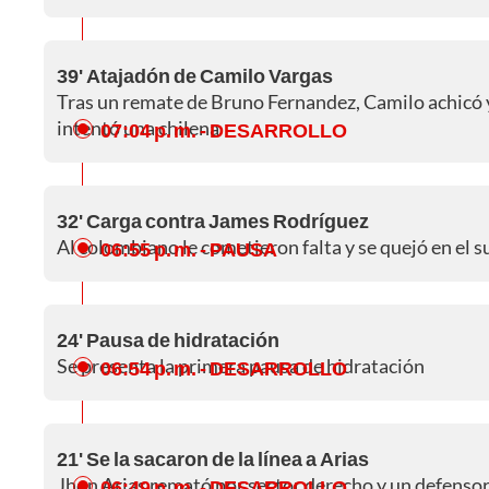
39' Atajadón de Camilo Vargas
Tras un remate de Bruno Fernandez, Camilo achicó y 
intentó una chilena
07:04 p. m.
- DESARROLLO
32' Carga contra James Rodríguez
Al colombiano le cometieron falta y se quejó en el s
06:55 p. m.
- PAUSA
24' Pausa de hidratación
Se presenta la primera pausa de hidratación
06:54 p. m.
- DESARROLLO
21' Se la sacaron de la línea a Arias
Jhon Arias remató por sector derecho y un defensor 
06:49 p. m.
- DESARROLLO