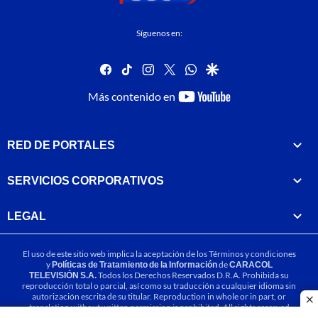
Síguenos en:
facebook
tiktok
instagram
twitter
whatsapp
google
youtube-
Más contenido en
footer
RED DE PORTALES
SERVICIOS CORPORATIVOS
LEGAL
El uso de este sitio web implica la aceptación de los
Términos y condiciones
y
Políticas de Tratamiento de la Información
de
CARACOL
TELEVISIÓN S.A.
Todos los Derechos Reservados D.R.A. Prohibida su
reproducción total o parcial, así como su traducción a cualquier idioma sin
autorización escrita de su titular. Reproduction in whole or in part, or
cl
translation without written permission is prohibited. All rights reserved
2025.