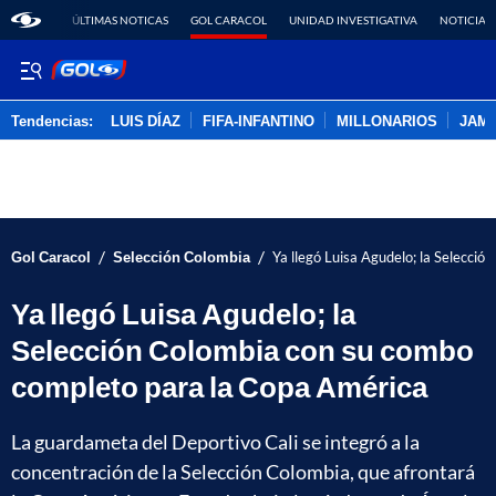
ÚLTIMAS NOTICAS
GOL CARACOL
UNIDAD INVESTIGATIVA
NOTICIAS
Tendencias:
LUIS DÍAZ
FIFA-INFANTINO
MILLONARIOS
JAM
PUBLICIDAD
/
/
Gol Caracol
Selección Colombia
Ya llegó Luisa Agudelo; la Selecci
Ya llegó Luisa Agudelo; la
Selección Colombia con su combo
completo para la Copa América
La guardameta del Deportivo Cali se integró a la
concentración de la Selección Colombia, que afrontará