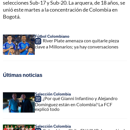
selecciones Sub-17 y Sub-20. La arquera, de 18 años, se
unió este martes a la concentración de Colombia en
Bogotá.
Fútbol Colombiano
River Plate amenaza con quitarle pieza
clave a Millonarios; ya hay conversaciones
Últimas noticias
Selección Colombia
¿Por qué Gianni Infantino y Alejandro
Domínguez están en Colombia? La FCF
explicó todo
Selección Colombia