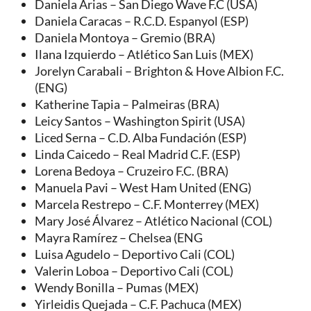
Daniela Arias – San Diego Wave F.C (USA)
Daniela Caracas – R.C.D. Espanyol (ESP)
Daniela Montoya – Gremio (BRA)
Ilana Izquierdo – Atlético San Luis (MEX)
Jorelyn Carabali – Brighton & Hove Albion F.C.
(ENG)
Katherine Tapia – Palmeiras (BRA)
Leicy Santos – Washington Spirit (USA)
Liced Serna – C.D. Alba Fundación (ESP)
Linda Caicedo – Real Madrid C.F. (ESP)
Lorena Bedoya – Cruzeiro F.C. (BRA)
Manuela Pavi – West Ham United (ENG)
Marcela Restrepo – C.F. Monterrey (MEX)
Mary José Álvarez – Atlético Nacional (COL)
Mayra Ramírez – Chelsea (ENG
Luisa Agudelo – Deportivo Cali (COL)
Valerin Loboa – Deportivo Cali (COL)
Wendy Bonilla – Pumas (MEX)
Yirleidis Quejada – C.F. Pachuca (MEX)