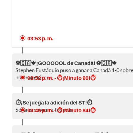
03:53 p. m.
⚽🇨🇦🍁¡GOOOOOL de Canadá! ⚽🇨🇦🍁
Stephen Eustáquio puso a ganar a Canadá 1-0 sobre 
norteamericano.
03:52 p. m.
- ⏱️¡Minuto 90!⏱️
⏱️¡Se juega la adición del ST!⏱️
Serán cinco minutos más.
03:46 p. m.
- ⏱️¡Minuto 84!⏱️