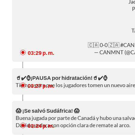
Ja
P
T
🇨🇦 0-0 🇿🇦
#CA
— CANMNT (@CA
03:29 p. m.
🥤✔️⌚¡PAUSA por hidratación!🥤✔️⌚
Tiempo para que los jugadores tomen un nuevo aire y
03:27 p. m.
😱 ¡Se salvó Sudáfrica! 😱
Buena jugada por parte de Canadá y hubo una salva
David quedara con opción clara de remate al arco.
03:24 p. m.