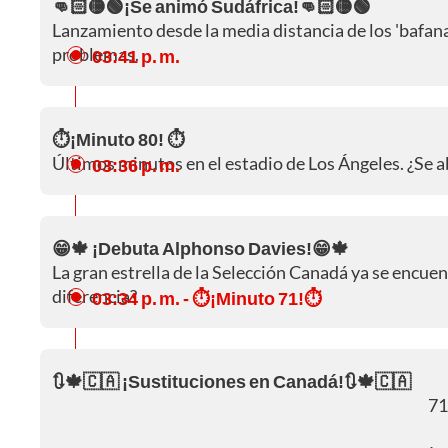
👊🏻🟡🟢¡Se animó Sudáfrica!👊🏻🟡🟢
Lanzamiento desde la media distancia de los 'bafan
problemas.
03:41 p. m.
⏱️¡Minuto 80! ⏱️
Últimos minutos en el estadio de Los Ángeles. ¿Se a
03:36 p. m.
😁🍁 ¡Debuta Alphonso Davies!😁🍁
La gran estrella de la Selección Canadá ya se encuen
diferencia?
03:34 p. m.
- ⏱️¡Minuto 71!⏱️
🔃🍁🇨🇦 ¡Sustituciones en Canadá!🔃🍁🇨🇦
71