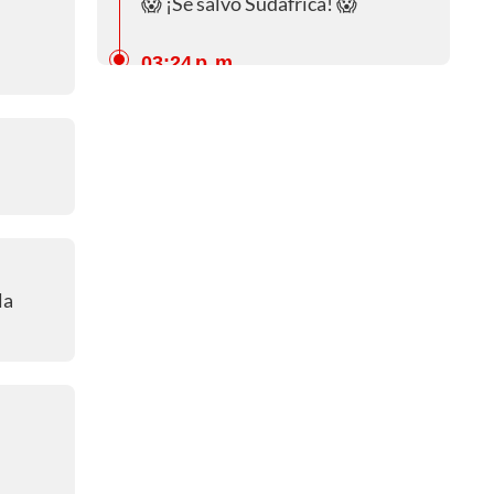
😱 ¡Se salvó Sudáfrica! 😱
03:24 p. m.
⏱️¡Minuto 60!⏱️
03:17 p. m.
- ⏱️¡Minuto 54!⏱️
🟨 ¡Amonestado en Canadá!🟨
03:14 p. m.
🔂 ¡La sustitución de Sudáfrica! 🔂
la
03:07 p. m.
⏱️¡Comenzó el segundo tiempo!
⏱️
02:51 p. m.
⏱️¡Final del primer tiempo!⏱️
02:47 p. m.
- ⏱️¡Minuto 45!