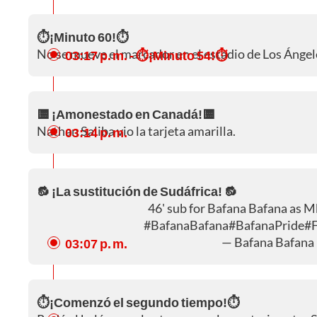
⏱️¡Minuto 60!⏱️
No se mueve el marcador en el estadio de Los Ángele
03:17 p. m.
- ⏱️¡Minuto 54!⏱️
🟨 ¡Amonestado en Canadá!🟨
Nathan Saliba vio la tarjeta amarilla.
03:14 p. m.
🔂 ¡La sustitución de Sudáfrica! 🔂
46' sub for Bafana Bafana as M
#BafanaBafana
#BafanaPride
#
— Bafana Bafana
03:07 p. m.
⏱️¡Comenzó el segundo tiempo!⏱️