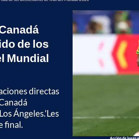
e Canadá
ido de los
el Mundial
ciones directas
y Canadá
 Los Ángeles.'Les
 final.
Acción de juego e