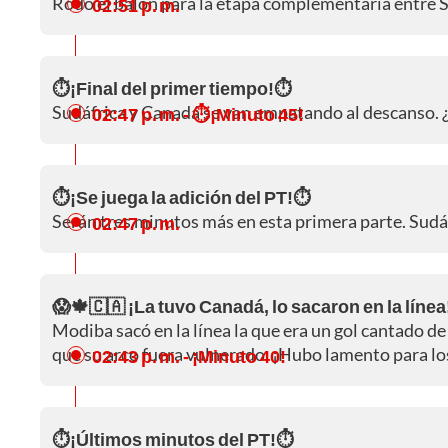
Rodó el balón para la etapa complementaria entre S
02:51 p. m.
⏱️¡Final del primer tiempo!⏱️
Sudáfrica y Canadá se van empatando al descanso.
02:47 p. m.
- ⏱️¡Minuto 45!
⏱️¡Se juega la adición del PT!⏱️
Serán tres minutos más en esta primera parte. Sudá
02:47 p. m.
😱🍁🇨🇦 ¡La tuvo Canadá, lo sacaron en la líne
Modiba sacó en la línea la que era un gol cantado de
que su arco fuera vulnerado. ¡Hubo lamento para l
02:43 p. m.
- ¡Minuto 40!
⏱️¡Últimos minutos del PT!⏱️