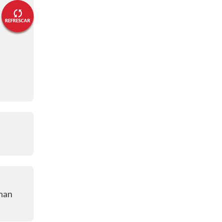
⏱️¡Se juega la adición del PT!⏱️
REFRESCAR
02:47 p. m.
😱🍁🇨🇦 ¡La tuvo Canadá, lo
sacaron en la línea!😱🍁🇨🇦
02:43 p. m.
- ¡Minuto 40!
⏱️¡Últimos minutos del PT!⏱️
02:36 p. m.
- ⏱️¡Minuto 34!⏱️
👊🏻🍁¡Intención de Canadá!👊🏻
🍁
02:34 p. m.
⏱️¡Minuto 33!⏱️
than
02:25 p. m.
🥤⌚¡PAUSA para hidratación!🥤⌚