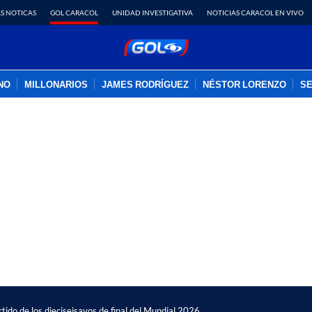
S NOTICAS
GOL CARACOL
UNIDAD INVESTIGATIVA
NOTICIAS CARACOL EN VIVO
INO
MILLONARIOS
JAMES RODRÍGUEZ
NÉSTOR LORENZO
SE
PUBLICIDAD
tido de los dieciseisavos de final del Mundial 2026