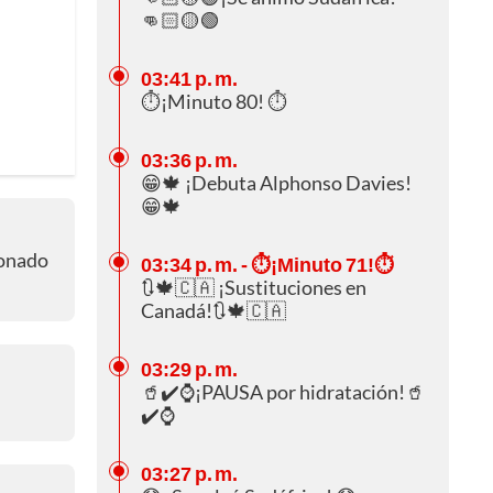
👊🏻🟡🟢
03:41 p. m.
⏱️¡Minuto 80! ⏱️
03:36 p. m.
😁🍁 ¡Debuta Alphonso Davies!
😁🍁
ionado
03:34 p. m.
- ⏱️¡Minuto 71!⏱️
🔃🍁🇨🇦 ¡Sustituciones en
Canadá!🔃🍁🇨🇦
03:29 p. m.
🥤✔️⌚¡PAUSA por hidratación!🥤
✔️⌚
03:27 p. m.