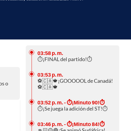
03:58 p. m.
⏱️¡FINAL del partido!⏱️
03:53 p. m.
⚽🇨🇦🍁¡GOOOOOL de Canadá!
os o
⚽🇨🇦🍁
03:52 p. m.
- ⏱️¡Minuto 90!⏱️
⏱️¡Se juega la adición del ST!⏱️
03:46 p. m.
- ⏱️¡Minuto 84!⏱️
👊🏻🟡🟢¡Se animó Sudáfrica!