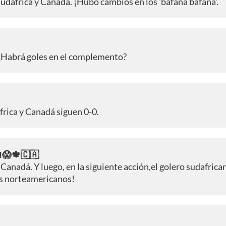
udáfrica y Canadá. ¡Hubo cambios en los 'bafana bafana'.
 ¿Habrá goles en el complemento?
frica y Canadá siguen 0-0.
a!😱🍁🇨🇦
 Canadá. Y luego, en la siguiente acción,el golero sudafrica
os norteamericanos!