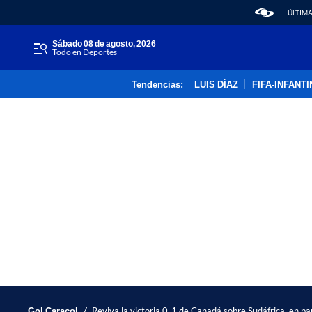
ÚLTIMA
sábado 08 de agosto, 2026
Todo en Deportes
Tendencias:
LUIS DÍAZ
FIFA-INFANT
/
Gol Caracol
Reviva la victoria 0-1 de Canadá sobre Sudáfrica, en par