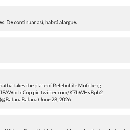
s. De continuar así, habrá alargue.
batha takes the place of Relebohile Mofokeng
FIFAWorldCup
pic.twitter.com/K7bWHvBph2
 (@BafanaBafana)
June 28, 2026