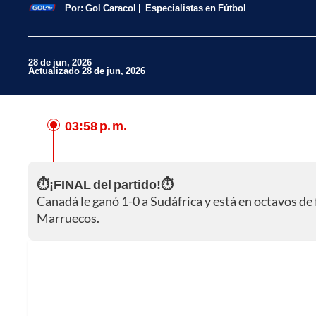
Por:
Gol Caracol
Especialistas en Fútbol
28 de jun, 2026
Actualizado 28 de jun, 2026
03:58 p. m.
Facebook
X
⏱️¡FINAL del partido!⏱️
Whatsapp
Canadá le ganó 1-0 a Sudáfrica y está en octavos de 
Marruecos.