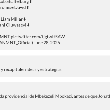
cob Shaffelburg ⬆️
romise David ⬆️
Liam Millar ⬇️
ani Oluwaseyi ⬇️
NMNT
pic.twitter.com/tjgtwItSAW
NMNT_Official)
June 28, 2026
 recapitulen ideas y estrategias.
da providencial de Mbekezeli Mbokazi, antes de que Jona