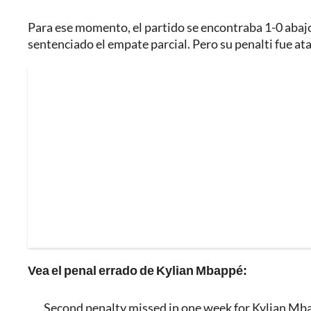
Para ese momento, el partido se encontraba 1-0 abajo
sentenciado el empate parcial. Pero su penalti fue at
Vea el penal errado de Kylian Mbappé:
Second penalty missed in one week for Kylian Mba