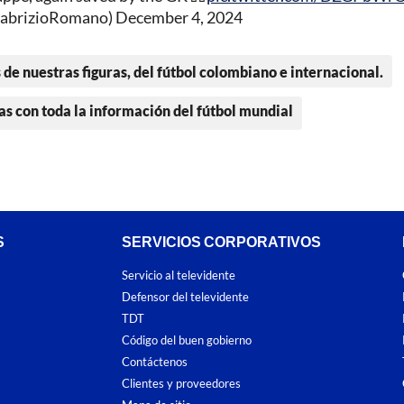
FabrizioRomano)
December 4, 2024
 de nuestras figuras, del fútbol colombiano e internacional.
as con toda la información del fútbol mundial
S
SERVICIOS CORPORATIVOS
Servicio al televidente
Defensor del televidente
TDT
Código del buen gobierno
Contáctenos
Clientes y proveedores