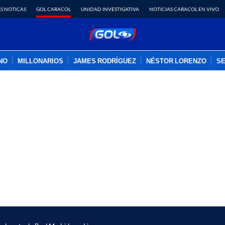
S NOTICAS
GOL CARACOL
UNIDAD INVESTIGATIVA
NOTICIAS CARACOL EN VIVO
INO
MILLONARIOS
JAMES RODRÍGUEZ
NÉSTOR LORENZO
SE
PUBLICIDAD