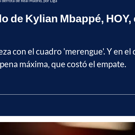
a derrota de Real Madrid, por Liga
do de Kylian Mbappé, HOY, 
eza con el cuadro 'merengue'. Y en el
na pena máxima, que costó el empate.