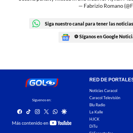
— Fabrizio Romano (@
Siga nuestro canal para tener las noticias
⚽ Síganos en Google Notici
RED DE PORTALE
Noticias Caracol
Caracol Televisión
Síguenos en:
Blu Radio
facebook
tiktok
instagram
twitter
whatsapp
google
La Kalle
HJCK
youtube-
Más contenido en
DiTu
footer