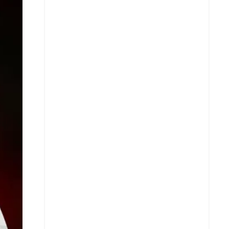
X
Whatsapp