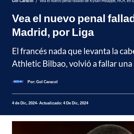
/
Gol Caracol
Vea el nuevo penal fallado de Kylian Mbappé, HOY, en l
Vea el nuevo penal falla
Madrid, por Liga
El francés nada que levanta la cab
Athletic Bilbao, volvió a fallar u
Por:
Gol Caracol
4 de Dic, 2024
Actualizado: 4 De Dic, 2024