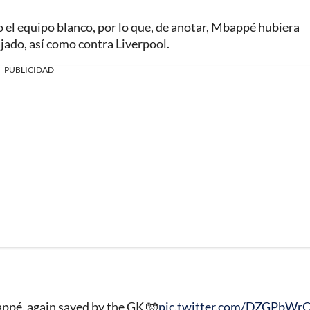
 el equipo blanco, por lo que, de anotar, Mbappé hubiera
ajado, así como contra Liverpool.
PUBLICIDAD
ppé, again saved by the GK 🧤
pic.twitter.com/DZGPbWr