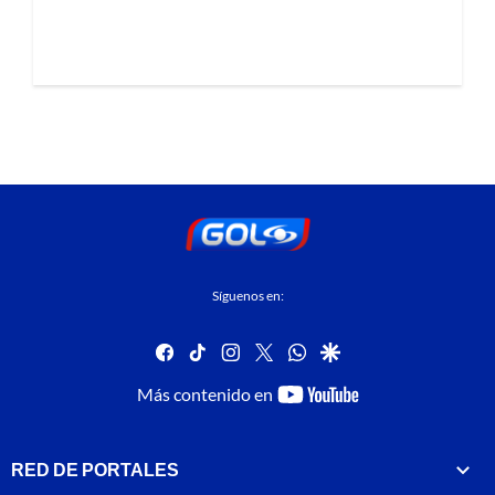
Síguenos en:
facebook
tiktok
instagram
twitter
whatsapp
google
youtube-
Más contenido en
footer
RED DE PORTALES