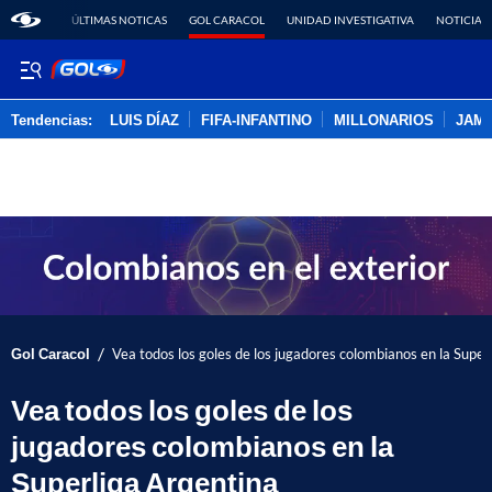
ÚLTIMAS NOTICAS
GOL CARACOL
UNIDAD INVESTIGATIVA
NOTICIAS
Tendencias:
LUIS DÍAZ
FIFA-INFANTINO
MILLONARIOS
JAM
PUBLICIDAD
/
Gol Caracol
Vea todos los goles de los jugadores colombianos en la Super
Vea todos los goles de los
jugadores colombianos en la
Superliga Argentina