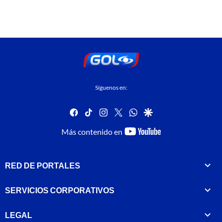
Síguenos en:
facebook
tiktok
instagram
twitter
whatsapp
google
youtube-
Más contenido en
footer
RED DE PORTALES
SERVICIOS CORPORATIVOS
LEGAL