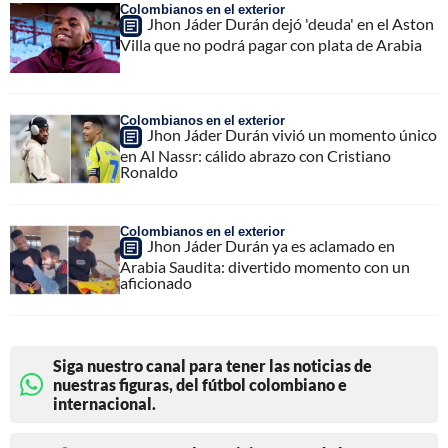
Colombianos en el exterior
Jhon Jáder Durán dejó 'deuda' en el Aston
Villa que no podrá pagar con plata de Arabia
Colombianos en el exterior
Jhon Jáder Durán vivió un momento único
en Al Nassr: cálido abrazo con Cristiano
Ronaldo
Colombianos en el exterior
Jhon Jáder Durán ya es aclamado en
Arabia Saudita: divertido momento con un
aficionado
Siga nuestro canal para tener las noticias de
nuestras figuras, del fútbol colombiano e
internacional.