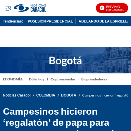
EN VIVO
Noticias Caracol En Vivo
Tendencias:
POSESIÓN PRESIDENCIAL
ABELARDO DE LA ESPRIELLA
PUBLICIDAD
ECONOMÍA
Dólar hoy
Criptomonedas
Emprendedores
/
/
/
Noticias Caracol
COLOMBIA
BOGOTÁ
Campesinos hicieron ‘regalatón’
Campesinos hicieron
‘regalatón’ de papa para