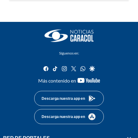
Síguenos en:
facebook
tiktok
instagram
twitter
whatsapp
google
youtube-
Más contenido en
footer
Descarga nuestra app en
Descarga nuestra app en
RED DE PORTALES