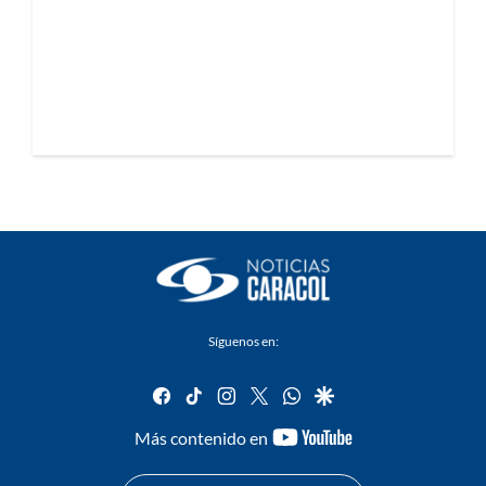
Síguenos en:
facebook
tiktok
instagram
twitter
whatsapp
google
youtube-
Más contenido en
footer