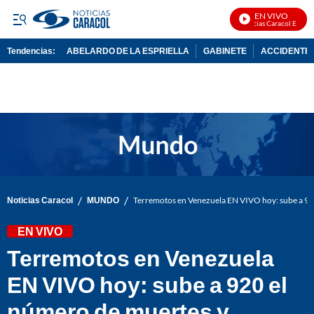
EN VIVO
Noticias Caracol En Vivo
Tendencias:
ABELARDO DE LA ESPRIELLA
GABINETE
ACCIDENTE 
PUBLICIDAD
/
/
Noticias Caracol
MUNDO
Terremotos en Venezuela EN VIVO hoy: sube a 920
EN VIVO
Terremotos en Venezuela
EN VIVO hoy: sube a 920 el
número de muertes y